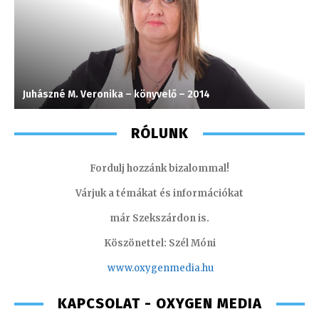
Juhászné M. Veronika – könyvelő – 2014
L
RÓLUNK
Fordulj hozzánk bizalommal!
Várjuk a témákat és információkat
már Szekszárdon is.
Köszönettel: Szél Móni
www.oxygenmedia.hu
KAPCSOLAT - OXYGEN MEDIA