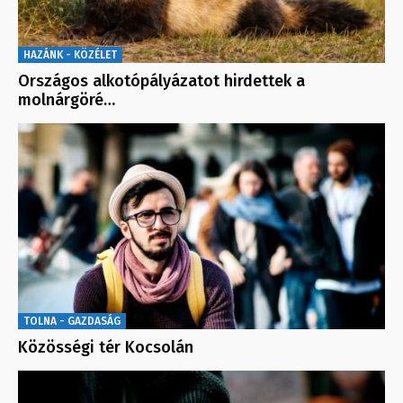
HAZÁNK - KÖZÉLET
Országos alkotópályázatot hirdettek a
molnárgöré…
TOLNA - GAZDASÁG
Közösségi tér Kocsolán