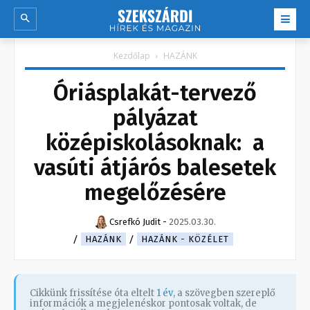
Kezdőlap
HAZÁNK
Óriásplakát-tervező
pályázat
középiskolásoknak: a
vasúti átjárós balesetek
megelőzésére
Csrefkó Judit
-
2025.03.30.
HAZÁNK
HAZÁNK - KÖZÉLET
Cikkünk frissítése óta eltelt
1 év
, a szövegben szereplő
információk a megjelenéskor pontosak voltak, de