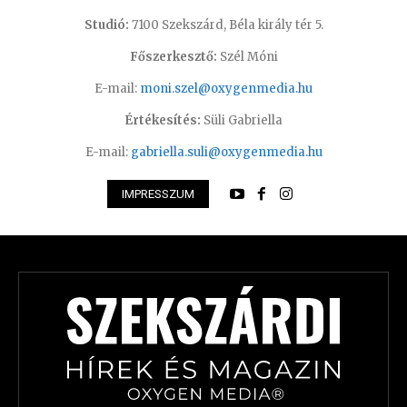
Studió:
7100 Szekszárd, Béla király tér 5.
Főszerkesztő:
Szél Móni
E-mail:
moni.szel@oxygenmedia.hu
Értékesítés:
Süli Gabriella
E-mail:
gabriella.suli@oxygenmedia.hu
IMPRESSZUM