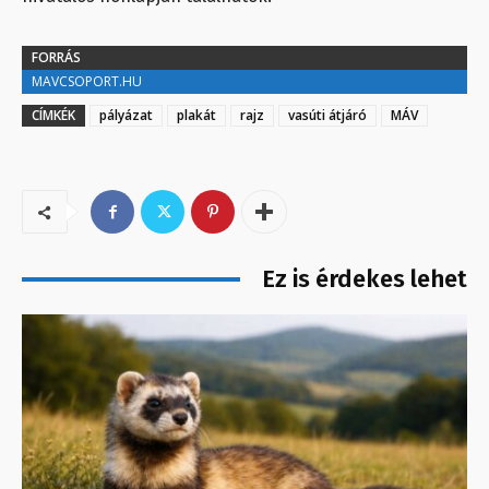
FORRÁS
MAVCSOPORT.HU
CÍMKÉK
pályázat
plakát
rajz
vasúti átjáró
MÁV
Ez is érdekes lehet