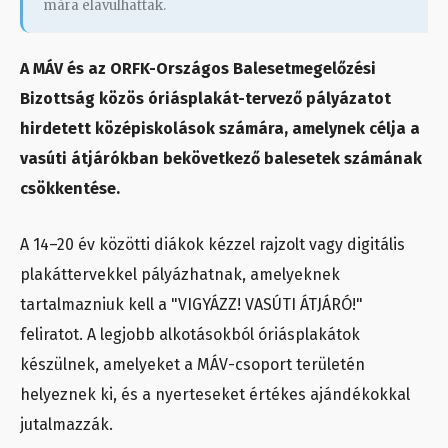
mára elavulhattak.
A MÁV és az ORFK-Országos Balesetmegelőzési
Bizottság közös óriásplakát-tervező pályázatot
hirdetett középiskolások számára, amelynek célja a
vasúti átjárókban bekövetkező balesetek számának
csökkentése.
A 14–20 év közötti diákok kézzel rajzolt vagy digitális
plakáttervekkel pályázhatnak, amelyeknek
tartalmazniuk kell a "VIGYÁZZ! VASÚTI ÁTJÁRÓ!"
feliratot. A legjobb alkotásokból óriásplakátok
készülnek, amelyeket a MÁV-csoport területén
helyeznek ki, és a nyerteseket értékes ajándékokkal
jutalmazzák.