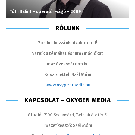
Tóth Bálint – operatőr-vágó – 2009
K
RÓLUNK
Fordulj hozzánk bizalommal!
Várjuk a témákat és információkat
már Szekszárdon is.
Köszönettel: Szél Móni
www.oxygenmedia.hu
KAPCSOLAT - OXYGEN MEDIA
Studió:
7100 Szekszárd, Béla király tér 5.
Főszerkesztő:
Szél Móni