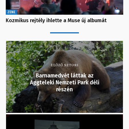
ZENE
Kozmikus rejtély ihlette a Muse új albumát
ELŐZŐ SZTORI
Barnamedvét láttak az
Aggteleki Nemzeti Park déli
részén