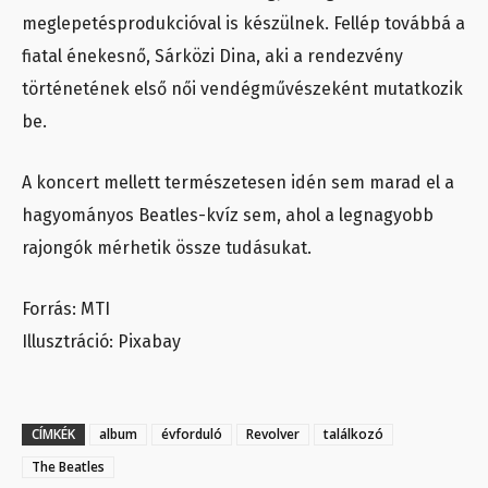
meglepetésprodukcióval is készülnek. Fellép továbbá a
fiatal énekesnő, Sárközi Dina, aki a rendezvény
történetének első női vendégművészeként mutatkozik
be.
A koncert mellett természetesen idén sem marad el a
hagyományos Beatles-kvíz sem, ahol a legnagyobb
rajongók mérhetik össze tudásukat.
Forrás: MTI
Illusztráció: Pixabay
CÍMKÉK
album
évforduló
Revolver
találkozó
The Beatles