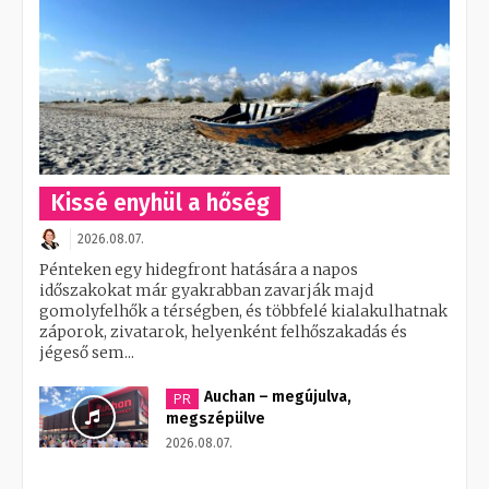
Kissé enyhül a hőség
2026.08.07.
Pénteken egy hidegfront hatására a napos
időszakokat már gyakrabban zavarják majd
gomolyfelhők a térségben, és többfelé kialakulhatnak
záporok, zivatarok, helyenként felhőszakadás és
jégeső sem...
Auchan – megújulva,
PR
megszépülve
2026.08.07.