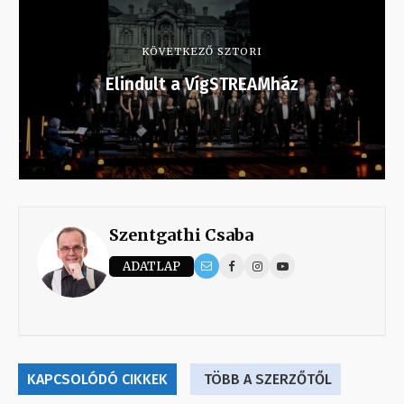
KÖVETKEZŐ SZTORI
Elindult a VígSTREAMház
Szentgathi Csaba
ADATLAP
KAPCSOLÓDÓ CIKKEK
TÖBB A SZERZŐTŐL