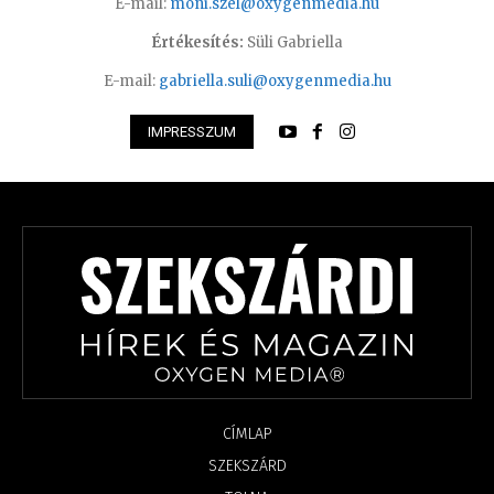
E-mail:
moni.szel@oxygenmedia.hu
Értékesítés:
Süli Gabriella
E-mail:
gabriella.suli@oxygenmedia.hu
IMPRESSZUM
CÍMLAP
SZEKSZÁRD