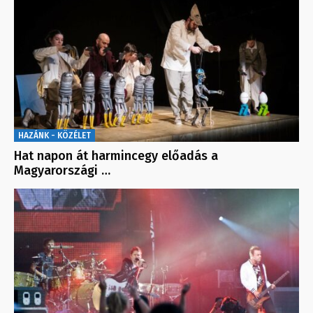
HAZÁNK - KÖZÉLET
Hat napon át harmincegy előadás a
Magyarországi …