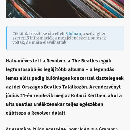
Cikkünk frissítése óta eltelt
3 hónap
, a szövegben
szereplő információk a megjelenéskor pontosak
voltak, de mára elavulhattak.
Hatvanéves lett a Revolver, a The Beatles egyik
legfontosabb és legújítóbb albuma – a legendás
lemez előtt pedig különleges koncerttel tisztelegnek
az idei Országos Beatles Találkozón. A rendezvényt
június 21-én rendezik meg az Kobuci Kertben, ahol a
Bits Beatles Emlékzenekar teljes egészében
eljátssza a Revolver dalait.
Az esemény különlegessége, hogy idén is a Grammy-