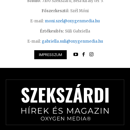
Studió:
7100 Szekszárd, Béla király tér 5.
Főszerkesztő:
Szél Móni
E-mail:
moni.szel@oxygenmedia.hu
Értékesítés:
Süli Gabriella
E-mail:
gabriella.suli@oxygenmedia.hu
IMPRESSZUM