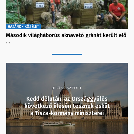
HAZÁNK - KÖZÉLET
Második világháborús aknavető gránát került elő
…
ELŐZŐ SZTORI
Kedd délután, az Országgyűlés
következő ülésén tesznek esküt
a Tisza-kormány miniszterei