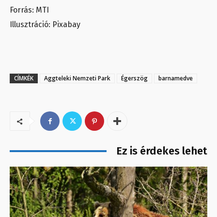
Forrás: MTI
Illusztráció: Pixabay
CÍMKÉK
Aggteleki Nemzeti Park
Égerszög
barnamedve
Ez is érdekes lehet