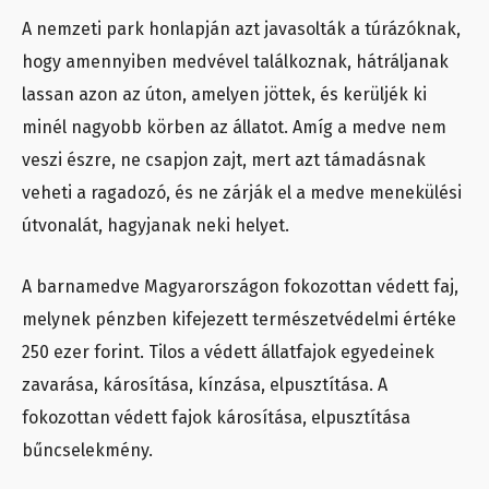
A nemzeti park honlapján azt javasolták a túrázóknak,
hogy amennyiben medvével találkoznak, hátráljanak
lassan azon az úton, amelyen jöttek, és kerüljék ki
minél nagyobb körben az állatot. Amíg a medve nem
veszi észre, ne csapjon zajt, mert azt támadásnak
veheti a ragadozó, és ne zárják el a medve menekülési
útvonalát, hagyjanak neki helyet.
A barnamedve Magyarországon fokozottan védett faj,
melynek pénzben kifejezett természetvédelmi értéke
250 ezer forint. Tilos a védett állatfajok egyedeinek
zavarása, károsítása, kínzása, elpusztítása. A
fokozottan védett fajok károsítása, elpusztítása
bűncselekmény.