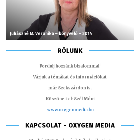
Juhászné M. Veronika – könyvelő – 2014
K
RÓLUNK
Fordulj hozzánk bizalommal!
Várjuk a témákat és információkat
már Szekszárdon is.
Köszönettel: Szél Móni
www.oxygenmedia.hu
KAPCSOLAT - OXYGEN MEDIA