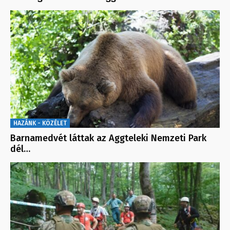
HAZÁNK - KÖZÉLET
Barnamedvét láttak az Aggteleki Nemzeti Park
dél…