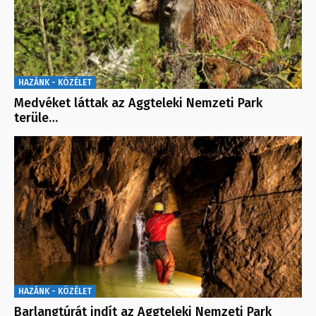
HAZÁNK - KÖZÉLET
Medvéket láttak az Aggteleki Nemzeti Park
terüle…
HAZÁNK - KÖZÉLET
Barlangtúrát indít az Aggteleki Nemzeti Park