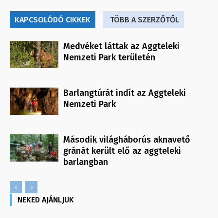
KAPCSOLÓDÓ CIKKEK
TÖBB A SZERZŐTŐL
Medvéket láttak az Aggteleki
Nemzeti Park területén
Barlangtúrát indít az Aggteleki
Nemzeti Park
Második világháborús aknavető
gránát került elő az aggteleki
barlangban
NEKED AJÁNLJUK