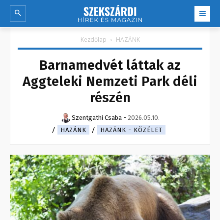
Kezdőlap
HAZÁNK
Barnamedvét láttak az
Aggteleki Nemzeti Park déli
részén
Szentgathi Csaba
-
2026.05.10.
HAZÁNK
HAZÁNK - KÖZÉLET