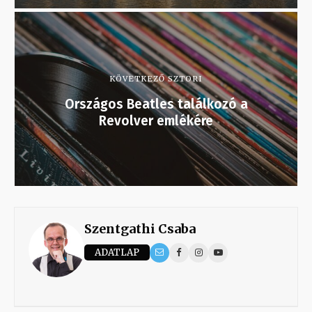
KÖVETKEZŐ SZTORI
Országos Beatles találkozó a
Revolver emlékére
Szentgathi Csaba
ADATLAP