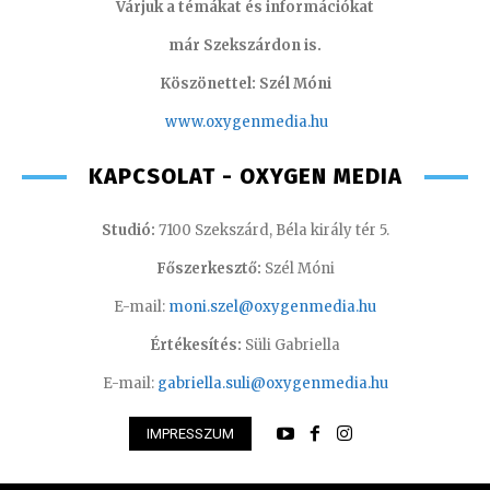
Várjuk a témákat és információkat
már Szekszárdon is.
Köszönettel: Szél Móni
www.oxygenmedia.hu
KAPCSOLAT - OXYGEN MEDIA
Studió:
7100 Szekszárd, Béla király tér 5.
Főszerkesztő:
Szél Móni
E-mail:
moni.szel@oxygenmedia.hu
Értékesítés:
Süli Gabriella
E-mail:
gabriella.suli@oxygenmedia.hu
IMPRESSZUM