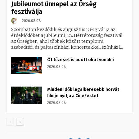
Jubileumot ünnepel az Őrség
fesztiválja
2026.08.07.
Szombaton kezdődik és augusztus 23-ig várja az
érdeklődőket a jubileumi, 25. Hétrétország fesztivál
az Őrségben, ahol többek között templomi,
szabadtéri és pajtaszínházi koncertekkel, színházi...
Öt tűzeset is adott okot vonulni
2026.08.07.
Minden idők legsikeresebb horvát
filmje nyitja a CineFestet
2026.08.07.