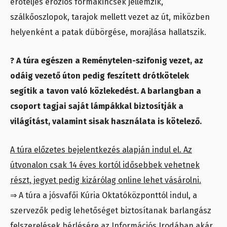
erőteljes eróziós formakincsek jellemzik,
szálkőoszlopok, tarajok mellett vezet az út, miközben
helyenként a patak dübörgése, morajlása hallatszik.
? A túra egészen a Reménytelen-szifonig vezet, az
odáig vezető úton pedig feszített drótkötelek
segítik a tavon való közlekedést. A barlangban a
csoport tagjai saját lámpákkal biztosítják a
világítást, valamint sisak használata is kötelező.
A túra előzetes bejelentkezés alapján indul el. Az
útvonalon csak 14 éves kortól idősebbek vehetnek
részt, jegyet pedig kizárólag online lehet vásárolni.
⇒ A túra a jósvafői Kúria Oktatóközponttól indul, a
szervezők pedig lehetőséget biztosítanak barlangász
felszerelések bérlésére az Információs Irodában akár