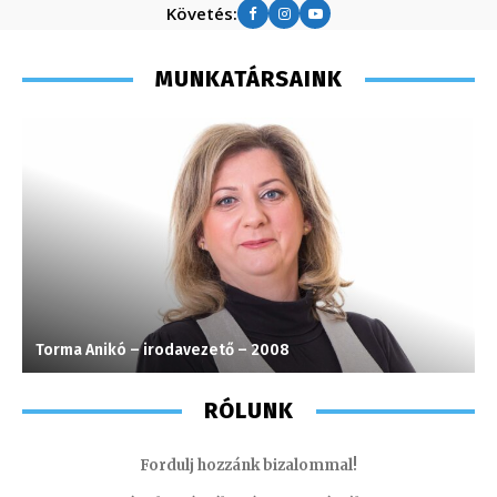
Követés:
MUNKATÁRSAINK
Torma Anikó – irodavezető – 2008
G
RÓLUNK
Fordulj hozzánk bizalommal!