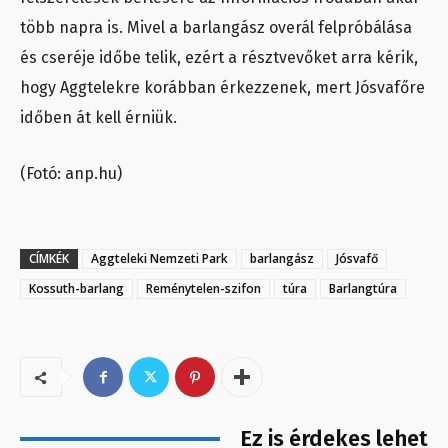
több napra is. Mivel a barlangász overál felpróbálása
és cseréje időbe telik, ezért a résztvevőket arra kérik,
hogy Aggtelekre korábban érkezzenek, mert Jósvafőre
időben át kell érniük.
(Fotó: anp.hu)
CÍMKÉK
Aggteleki Nemzeti Park
barlangász
Jósvafő
Kossuth-barlang
Reménytelen-szifon
túra
Barlangtúra
Ez is érdekes lehet