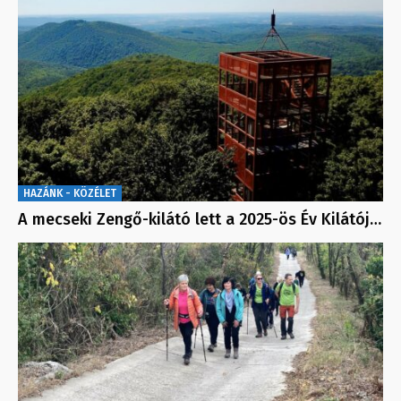
HAZÁNK - KÖZÉLET
A mecseki Zengő-kilátó lett a 2025-ös Év Kilátój…