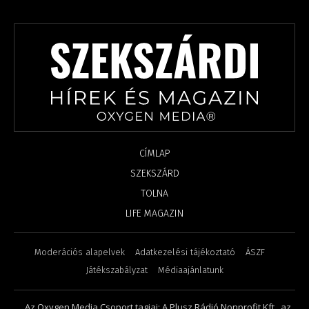
CÍMLAP
SZEKSZÁRD
TOLNA
LIFE MAGAZIN
Moderációs alapelvek
Adatkezelési tájékoztató
ÁSZF
Játékszabályzat
Médiaajánlatunk
Az Oxygen Media Csoport tagjai: A Plusz Rádió Nonprofit Kft., az