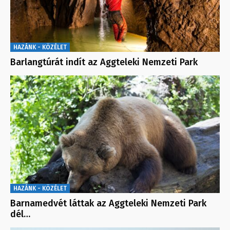
HAZÁNK - KÖZÉLET
Barlangtúrát indít az Aggteleki Nemzeti Park
HAZÁNK - KÖZÉLET
Barnamedvét láttak az Aggteleki Nemzeti Park
dél…