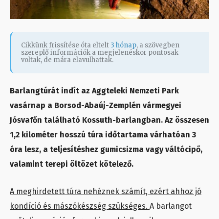
Cikkünk frissítése óta eltelt
3 hónap
, a szövegben
szereplő információk a megjelenéskor pontosak
voltak, de mára elavulhattak.
Barlangtúrát indít az Aggteleki Nemzeti Park
vasárnap a Borsod-Abaúj-Zemplén vármegyei
Jósvafőn található Kossuth-barlangban. Az összesen
1,2 kilométer hosszú túra időtartama várhatóan 3
óra lesz, a teljesítéshez gumicsizma vagy váltócipő,
valamint terepi öltözet kötelező.
A meghirdetett túra nehéznek számít, ezért ahhoz jó
kondíció és mászókészség szükséges.
A barlangot