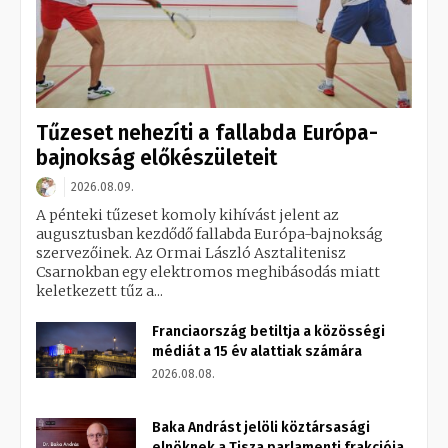
Tűzeset nehezíti a fallabda Európa-
bajnokság előkészületeit
2026.08.09.
A pénteki tűzeset komoly kihívást jelent az
augusztusban kezdődő fallabda Európa-bajnokság
szervezőinek. Az Ormai László Asztalitenisz
Csarnokban egy elektromos meghibásodás miatt
keletkezett tűz a...
Franciaország betiltja a közösségi
médiát a 15 év alattiak számára
2026.08.08.
Baka Andrást jelöli köztársasági
elnöknek a Tisza parlamenti frakciója