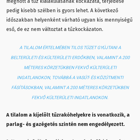
megnőtt a tűz kialakulásának kockázata, terjedése
pedig kisebb szélben is gyors lehet. A következő
időszakban helyenként várható ugyan kis mennyiségű
eső, de ez nem változtat a tűzkockázaton.
A TILALOM ÉRTELMÉBEN TILOS TÜZET GYÚJTANI A
BELTERÜLETI ÉS KÜLTERÜLETI ERDŐKBEN, VALAMINT A 200
MÉTERES KÖRZETÜKBEN FEKVŐ KÜLTERÜLETI
INGATLANOKON, TOVÁBBÁ A VASÚT- ÉS KÖZÚTMENTI
FÁSÍTÁSOKBAN, VALAMINT A 200 MÉTERES KÖRZETÜKBEN
FEKVŐ KÜLTERÜLETI INGATLANOKON.
A tilalom a kijelölt tűzrakóhelyekre is vonatkozik, a
parlag- és gazégetés szintén nem engedélyezett.