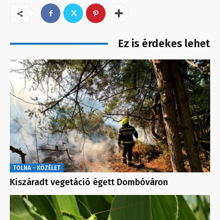
Ez is érdekes lehet
TOLNA - KÖZÉLET
Kiszáradt vegetáció égett Dombóváron