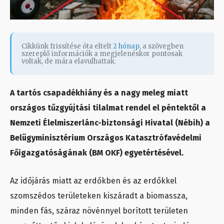
Cikkünk frissítése óta eltelt
2 hónap
, a szövegben
szereplő információk a megjelenéskor pontosak
voltak, de mára elavulhattak.
A tartós csapadékhiány és a nagy meleg miatt
országos tűzgyújtási tilalmat rendel el péntektől a
Nemzeti Élelmiszerlánc-biztonsági Hivatal (Nébih) a
Belügyminisztérium Országos Katasztrófavédelmi
Főigazgatóságának (BM OKF) egyetértésével.
Az időjárás miatt az erdőkben és az erdőkkel
szomszédos területeken kiszáradt a biomassza,
minden fás, száraz növénnyel borított területen