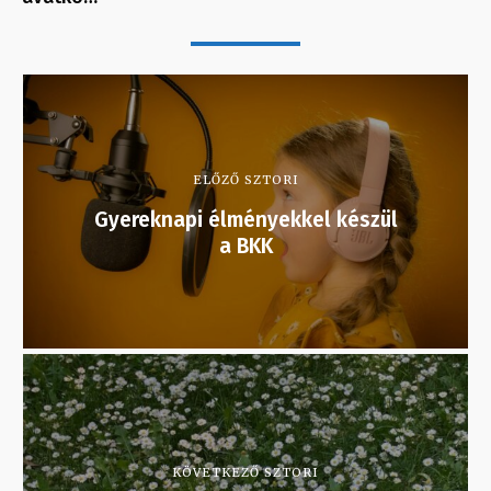
ELŐZŐ SZTORI
Gyereknapi élményekkel készül
a BKK
KÖVETKEZŐ SZTORI