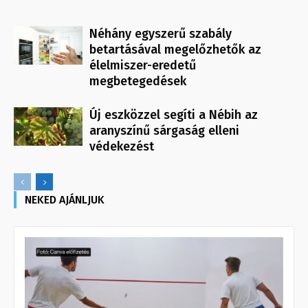
Néhány egyszerű szabály
betartásával megelőzhetők az
élelmiszer-eredetű
megbetegedések
Új eszközzel segíti a Nébih az
aranyszínű sárgaság elleni
védekezést
NEKED AJÁNLJUK