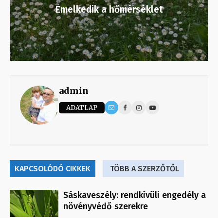
Emelkedik a hőmérséklet
admin
ADATLAP
KAPCSOLÓDÓ CIKKEK
TÖBB A SZERZŐTŐL
Sáskaveszély: rendkívüli engedély a
növényvédő szerekre