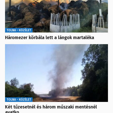
TOLNA - KÖZÉLET
Háromezer körbála lett a lángok martaléka
TOLNA - KÖZÉLET
Két tűzesetnél és három műszaki mentésnél
avatko…