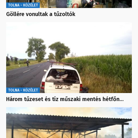
TOLNA - KÖZÉLET
Göllére vonultak a tűzoltók
TOLNA - KÖZÉLET
Három tűzeset és tíz műszaki mentés hétfőn…