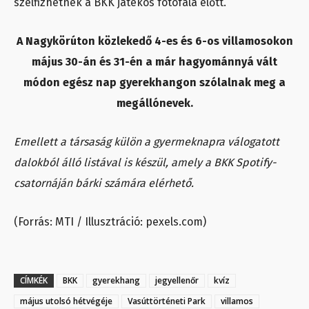
szelfizhetnek a BKK játékos fotófala előtt.
A Nagykörúton közlekedő 4-es és 6-os villamosokon
május 30-án és 31-én a már hagyománnyá vált
módon egész nap gyerekhangon szólalnak meg a
megállónevek.
Emellett a társaság külön a gyermeknapra válogatott
dalokból álló listával is készül, amely a BKK Spotify-
csatornáján bárki számára elérhető.
(Forrás: MTI / Illusztráció: pexels.com)
CÍMKÉK
BKK
gyerekhang
jegyellenőr
kvíz
május utolsó hétvégéje
Vasúttörténeti Park
villamos