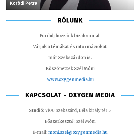
Koródi Petra
T
RÓLUNK
Fordulj hozzánk bizalommal!
Várjuk a témákat és információkat
már Szekszárdon is.
Köszönettel: Szél Móni
www.oxygenmedia.hu
KAPCSOLAT - OXYGEN MEDIA
Studió:
7100 Szekszárd, Béla király tér 5.
Főszerkesztő:
Szél Móni
E-mail:
moni.szel@oxygenmedia.hu