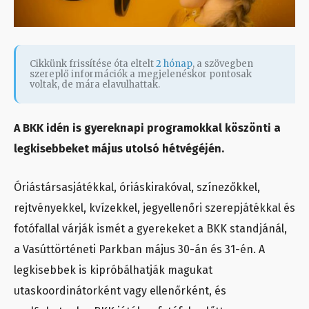
Cikkünk frissítése óta eltelt
2 hónap
, a szövegben
szereplő információk a megjelenéskor pontosak
voltak, de mára elavulhattak.
A BKK idén is gyereknapi programokkal köszönti a
legkisebbeket május utolsó hétvégéjén.
Óriástársasjátékkal, óriáskirakóval, színezőkkel,
rejtvényekkel, kvízekkel, jegyellenőri szerepjátékkal és
fotófallal várják ismét a gyerekeket a BKK standjánál,
a Vasúttörténeti Parkban május 30-án és 31-én. A
legkisebbek is kipróbálhatják magukat
utaskoordinátorként vagy ellenőrként, és