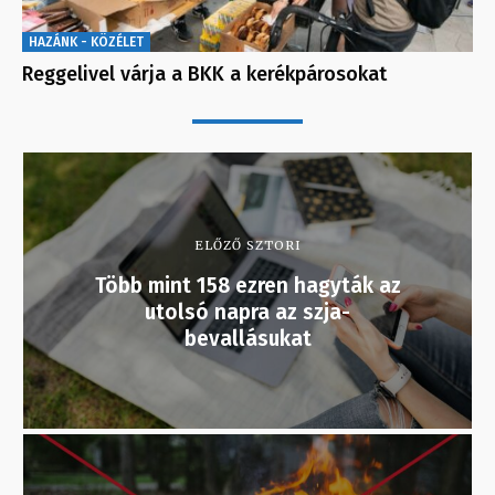
HAZÁNK - KÖZÉLET
Reggelivel várja a BKK a kerékpárosokat
ELŐZŐ SZTORI
Több mint 158 ezren hagyták az
utolsó napra az szja-
bevallásukat