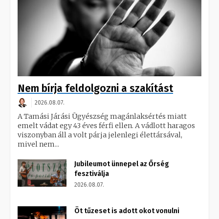
Nem bírja feldolgozni a szakítást
2026.08.07.
A Tamási Járási Ügyészség magánlaksértés miatt
emelt vádat egy 43 éves férfi ellen. A vádlott haragos
viszonyban áll a volt párja jelenlegi élettársával,
mivel nem...
Jubileumot ünnepel az Őrség
fesztiválja
2026.08.07.
Öt tűzeset is adott okot vonulni