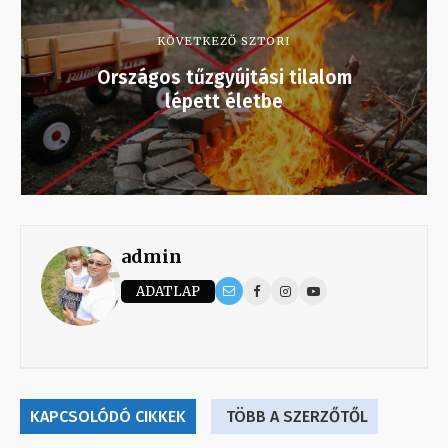
KÖVETKEZŐ SZTORI
Országos tűzgyújtási tilalom
lépett életbe
admin
ADATLAP
KAPCSOLÓDÓ CIKKEK
TÖBB A SZERZŐTŐL