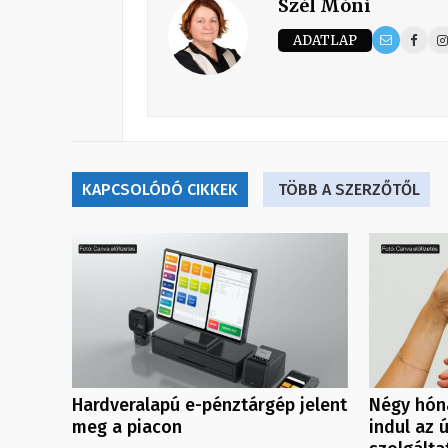
Szél Móni
ADATLAP
KAPCSOLÓDÓ CIKKEK
TÖBB A SZERZŐTŐL
Hardveralapú e-pénztárgép jelent
Négy hóna
meg a piacon
indul az 