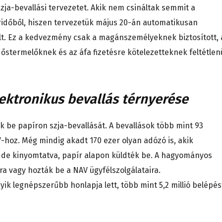
szja-bevallási tervezetet. Akik nem csináltak semmit a
áridőből, hiszen tervezetük május 20-án automatikusan
ált. Ez a kedvezmény csak a magánszemélyeknek biztosított, 
őstermelőknek és az áfa fizetésre kötelezetteknek feltétlen
lektronikus bevallás térnyerése
k be papíron szja-bevallását. A bevallások több mint 93
-hoz. Még mindig akadt 170 ezer olyan adózó is, akik
t, de kinyomtatva, papír alapon küldték be. A hagyományos
a vagy hozták be a NAV ügyfélszolgálataira.
yik legnépszerűbb honlapja lett, több mint 5,2 millió belépés