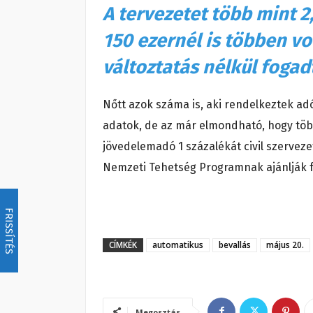
A tervezetet több mint 2,
150 ezernél is többen vo
változtatás nélkül fogadt
Nőtt azok száma is, aki rendelkeztek ad
adatok, de az már elmondható, hogy több 
jövedelemadó 1 százalékát civil szerveze
Nemzeti Tehetség Programnak ajánlják f
FRISSÍTÉS
CÍMKÉK
automatikus
bevallás
május 20.
Megosztás