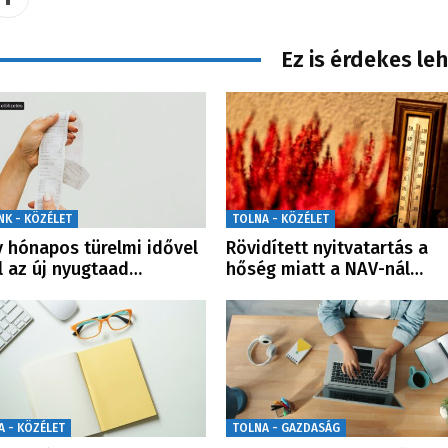
Ez is érdekes le
NK - KÖZÉLET
TOLNA - KÖZÉLET
 hónapos türelmi idővel
Rövidített nyitvatartás a
l az új nyugtaad…
hőség miatt a NAV-nál…
A - KÖZÉLET
TOLNA - GAZDASÁG