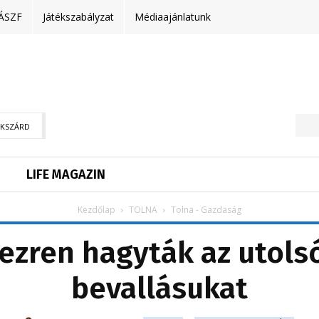
ÁSZF
Játékszabályzat
Médiaajánlatunk
EKSZÁRD
LIFE MAGAZIN
Kezdőlap
TOLNA
Tolna - Gazdaság
ezren hagyták az utolsó
bevallásukat