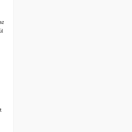
az
ül
t