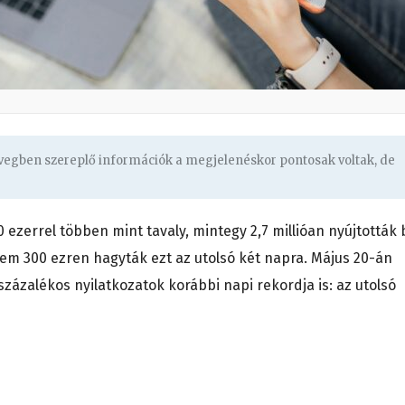
övegben szereplő információk a megjelenéskor pontosak voltak, de
ezerrel többen mint tavaly, mintegy 2,7 millióan nyújtották 
nem 300 ezren hagyták ezt az utolsó két napra. Május 20-án
százalékos nyilatkozatok korábbi napi rekordja is: az utolsó