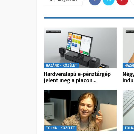
HAZÁNK - KÖZÉLET
HAZÁ
Hardveralapú e-pénztárgép
Négy
jelent meg a piacon…
indu
TOLNA - KÖZÉLET
TOLN