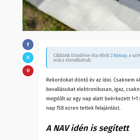
Cikkünk frissítése óta eltelt
2 hónap
, a sz
mára elavulhattak.
Rekordokat döntő év az idei. Csaknem 40 
bevallásukat elektronikusan, igaz, csak
megdőlt az egy nap alatt beérkezett 1+1 
nap 158 ezren tettek felajánlást.
A NAV idén is segített