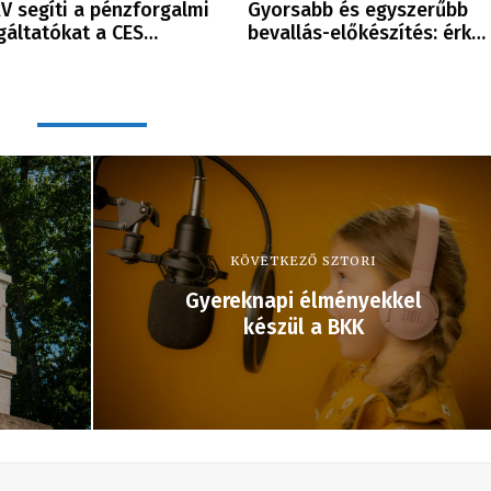
V segíti a pénzforgalmi
Gyorsabb és egyszerűbb
gáltatókat a CES…
bevallás-előkészítés: érk…
KÖVETKEZŐ SZTORI
Gyereknapi élményekkel
készül a BKK