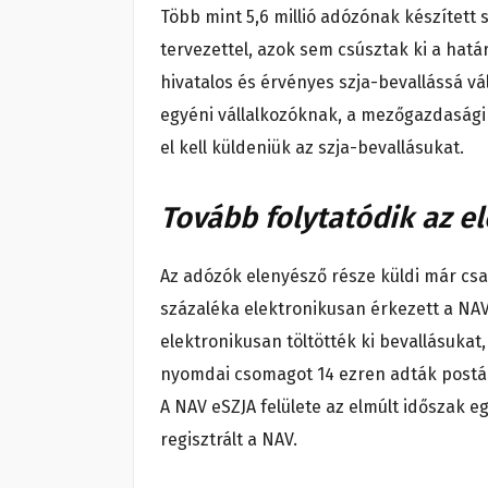
Több mint 5,6 millió adózónak készített 
tervezettel, azok sem csúsztak ki a hat
hivatalos és érvényes szja-bevallássá v
egyéni vállalkozóknak, a mezőgazdasági 
el kell küldeniük az szja-bevallásukat.
Tovább folytatódik az e
Az adózók elenyésző része küldi már csa
százaléka elektronikusan érkezett a NAV
elektronikusan töltötték ki bevallásuka
nyomdai csomagot 14 ezren adták postár
A NAV eSZJA felülete az elmúlt időszak eg
regisztrált a NAV.