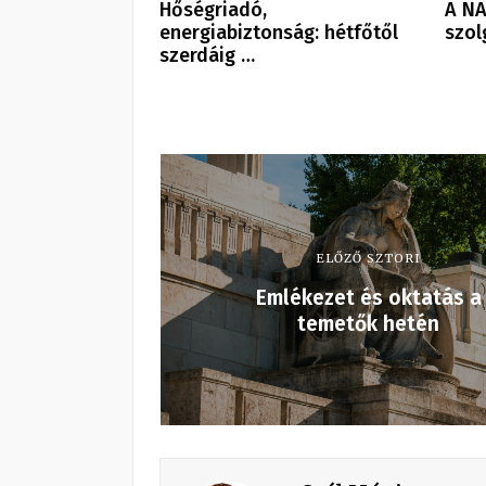
Hőségriadó,
A NA
energiabiztonság: hétfőtől
szol
szerdáig …
ELŐZŐ SZTORI
Emlékezet és oktatás a
temetők hetén