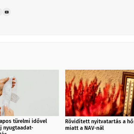
pos türelmi idővel
Rövidített nyitvatartás a h
új nyugtaadat-
miatt a NAV-nál