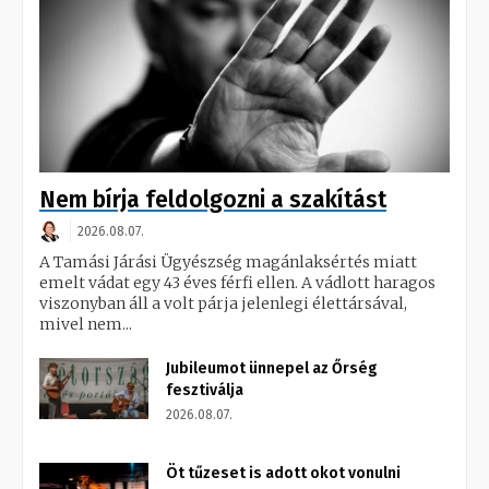
Nem bírja feldolgozni a szakítást
2026.08.07.
A Tamási Járási Ügyészség magánlaksértés miatt
emelt vádat egy 43 éves férfi ellen. A vádlott haragos
viszonyban áll a volt párja jelenlegi élettársával,
mivel nem...
Jubileumot ünnepel az Őrség
fesztiválja
2026.08.07.
Öt tűzeset is adott okot vonulni