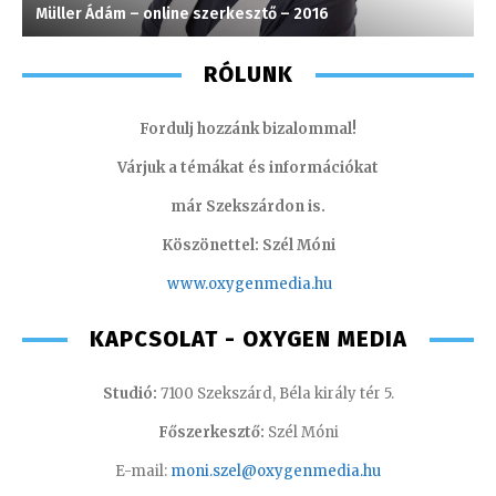
Müller Ádám – online szerkesztő – 2016
C
RÓLUNK
Fordulj hozzánk bizalommal!
Várjuk a témákat és információkat
már Szekszárdon is.
Köszönettel: Szél Móni
www.oxygenmedia.hu
KAPCSOLAT - OXYGEN MEDIA
Studió:
7100 Szekszárd, Béla király tér 5.
Főszerkesztő:
Szél Móni
E-mail:
moni.szel@oxygenmedia.hu