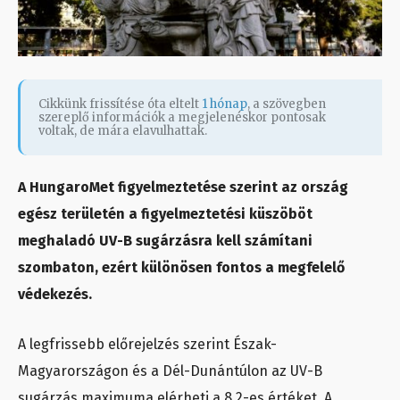
Cikkünk frissítése óta eltelt
1 hónap
, a szövegben
szereplő információk a megjelenéskor pontosak
voltak, de mára elavulhattak.
A HungaroMet figyelmeztetése szerint az ország
egész területén a figyelmeztetési küszöböt
meghaladó UV-B sugárzásra kell számítani
szombaton, ezért különösen fontos a megfelelő
védekezés.
A legfrissebb előrejelzés szerint Észak-
Magyarországon és a Dél-Dunántúlon az UV-B
sugárzás maximuma elérheti a 8,2-es értéket. A