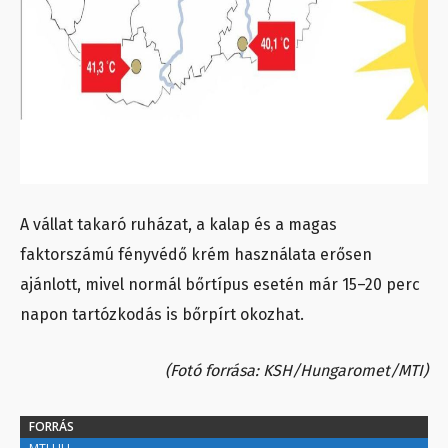
A vállat takaró ruházat, a kalap és a magas
faktorszámú fényvédő krém használata erősen
ajánlott, mivel normál bőrtípus esetén már 15–20 perc
napon tartózkodás is bőrpírt okozhat.
(Fotó forrása: KSH/Hungaromet/MTI)
FORRÁS