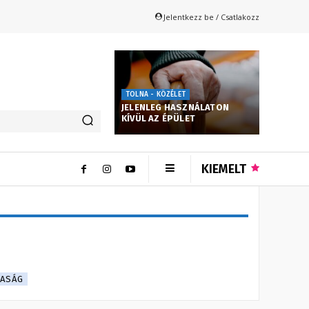
Jelentkezz be / Csatlakozz
TOLNA - KÖZÉLET
JELENLEG HASZNÁLATON
KÍVÜL AZ ÉPÜLET
KIEMELT
DASÁG