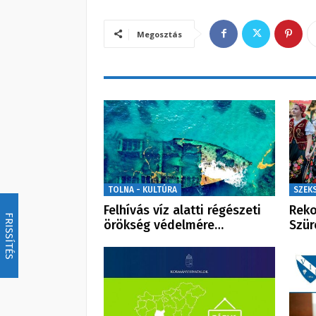
Megosztás
TOLNA - KULTÚRA
SZEK
Felhívás víz alatti régészeti
Reko
FRISSÍTÉS
örökség védelmére…
Szür