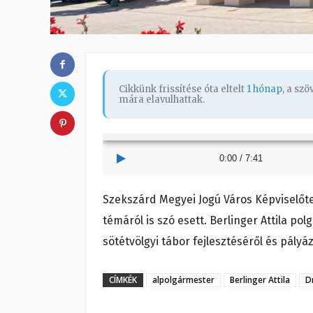
Cikkünk frissítése óta eltelt
1 hónap
, a sz
mára elavulhattak.
0:00
/
7:41
Szekszárd Megyei Jogú Város Képviselőte
témáról is szó esett. Berlinger Attila p
sötétvölgyi tábor fejlesztéséről és pályá
CÍMKÉK
alpolgármester
Berlinger Attila
D