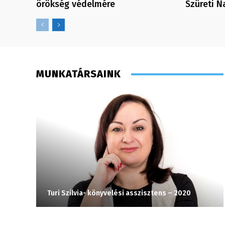
örökség védelmére
Szüreti 
MUNKATÁRSAINK
Turi Szilvia- könyvelési asszisztens – 2020