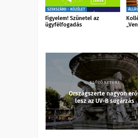
SZEKSZÁRD - KÖZÉLET
ÁLLÁ
Figyelem! Szünetel az
Koll
ügyfélfogadás
„Ven
ELŐZŐ SZTORI
Országszerte nagyon erő
lesz az UV-B sugárzás