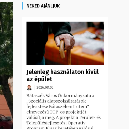
NEKED AJÁNLJUK
Jelenleg használaton kívül
az épület
2026.08.05.
Bátaszék Város Önkormányzata a
„Szociális alapszolgáltatások
fejlesztése Bátaszéken I. ütem”
elnevezésű TOP-os projektjét
valósítja meg. A projekt a Terület- és
Településfejlesztési Operatív
Program Plusz keretében valósul...