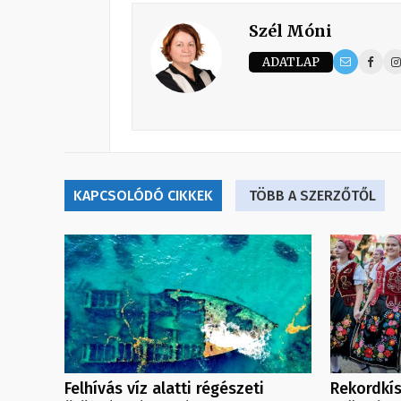
Szél Móni
ADATLAP
KAPCSOLÓDÓ CIKKEK
TÖBB A SZERZŐTŐL
Felhívás víz alatti régészeti
Rekordkís