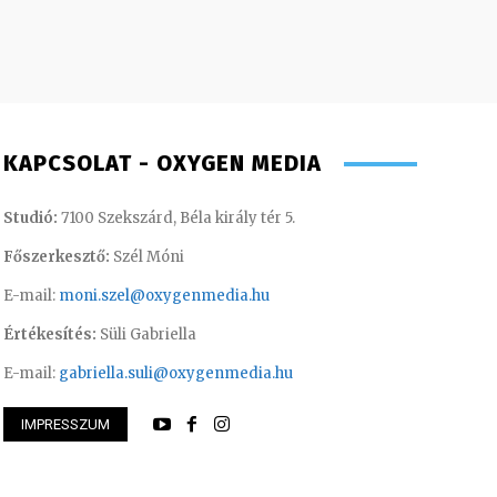
KAPCSOLAT - OXYGEN MEDIA
Studió:
7100 Szekszárd, Béla király tér 5.
Főszerkesztő:
Szél Móni
E-mail:
moni.szel@oxygenmedia.hu
Értékesítés:
Süli Gabriella
E-mail:
gabriella.suli@oxygenmedia.hu
IMPRESSZUM
ászló – operatőr-vágó – 2020
Kis Gábor – főműso