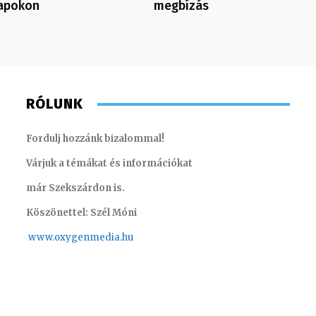
Napokon
megbízás
RÓLUNK
Fordulj hozzánk bizalommal!
Várjuk a témákat és információkat
már Szekszárdon is.
Köszönettel: Szél Móni
www.oxygenmedia.hu
Monoczki Mária – értékesítési vezető
Varga L