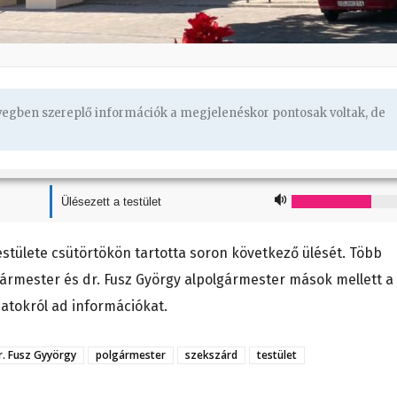
övegben szereplő információk a megjelenéskor pontosak voltak, de
Ülésezett a testület
stülete csütörtökön tartotta soron következő ülését. Több
olgármester és dr. Fusz György alpolgármester mások mellett a
zatokról ad információkat.
r. Fusz Gyyörgy
polgármester
szekszárd
testület