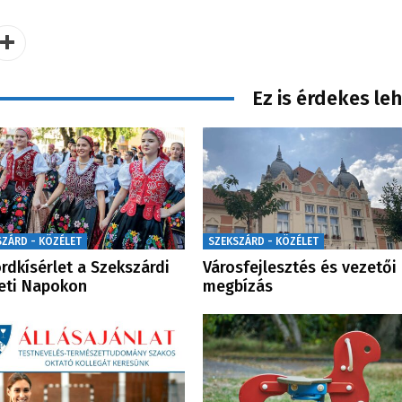
Ez is érdekes le
SZÁRD - KÖZÉLET
SZEKSZÁRD - KÖZÉLET
rdkísérlet a Szekszárdi
Városfejlesztés és vezetői
eti Napokon
megbízás