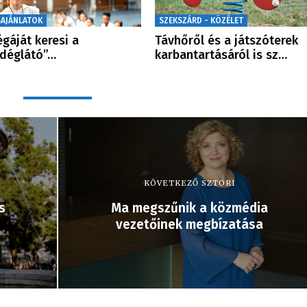
SAJÁNLATOK
SZEKSZÁRD - KÖZÉLET
égáját keresi a
Távhőről és a játszóterek
déglátó”…
karbantartásáról is sz…
KÖVETKEZŐ SZTORI
s
Ma megszűnik a közmédia
vezetőinek megbízatása