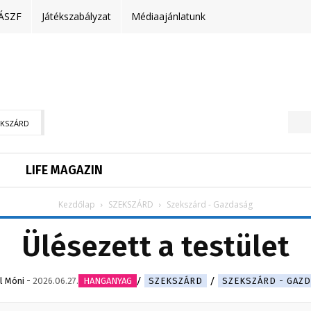
ÁSZF
Játékszabályzat
Médiaajánlatunk
EKSZÁRD
LIFE MAGAZIN
Kezdőlap
SZEKSZÁRD
Szekszárd - Gazdaság
Ülésezett a testület
l Móni
-
2026.06.27.
HANGANYAG
SZEKSZÁRD
SZEKSZÁRD - GAZ