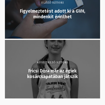
ELŐZŐ SZTORI
Figyelmeztetést adott ki a GVH,
mindenkit érinthet
KÖVETKEZŐ SZTORI
Fricsi Dóra már az égiek
kosárcsapatában játszik