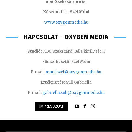
már Szekszárdon is.
Köszönettel: Szél Móni
www.oxygenmedia.hu
KAPCSOLAT - OXYGEN MEDIA
Studió:
7100 Szekszárd, Béla király tér 5.
Főszerkesztő:
Szél Móni
E-mail:
moni.szel@oxygenmedia.hu
Értékesítés:
Süli Gabriella
E-mail:
gabriella.suli@oxygenmedia.hu
IMPRESSZUM