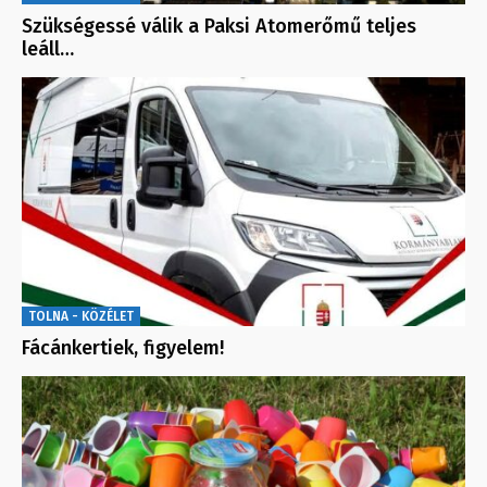
Szükségessé válik a Paksi Atomerőmű teljes
leáll…
TOLNA - KÖZÉLET
Fácánkertiek, figyelem!