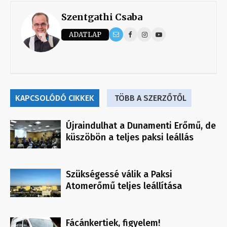
Szentgathi Csaba
ADATLAP
KAPCSOLÓDÓ CIKKEK
TÖBB A SZERZŐTŐL
Újraindulhat a Dunamenti Erőmű, de
küszöbön a teljes paksi leállás
Szükségessé válik a Paksi
Atomerőmű teljes leállítása
Fácánkertiek, figyelem!