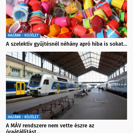
HAZÁNK - KÖZÉLET
A szelektív gyűjtésnél néhány apró hiba is sokat…
HAZÁNK - KÖZÉLET
A MÁV rendszere nem vette észre az
óraátállítást…