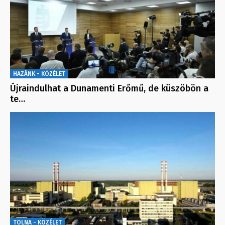
HAZÁNK - KÖZÉLET
Újraindulhat a Dunamenti Erőmű, de küszöbön a
te…
TOLNA - KÖZÉLET