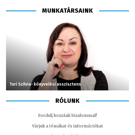
MUNKATÁRSAINK
Turi Szilvia- könyvelési asszisztens
S
RÓLUNK
Fordulj hozzánk bizalommal!
Várjuk a témákat és információkat