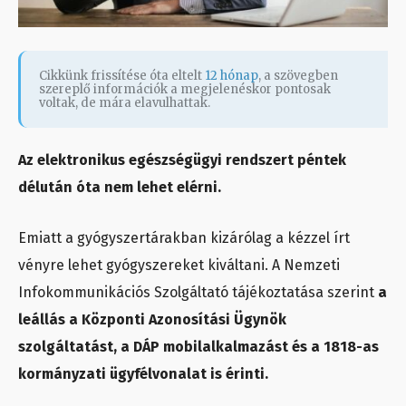
Cikkünk frissítése óta eltelt
12 hónap
, a szövegben
szereplő információk a megjelenéskor pontosak
voltak, de mára elavulhattak.
Az elektronikus egészségügyi rendszert péntek
délután óta nem lehet elérni.
Emiatt a gyógyszertárakban kizárólag a kézzel írt
vényre lehet gyógyszereket kiváltani. A Nemzeti
Infokommunikációs Szolgáltató tájékoztatása szerint
a
leállás a Központi Azonosítási Ügynök
szolgáltatást, a DÁP mobilalkalmazást és a 1818-as
kormányzati ügyfélvonalat is érinti.