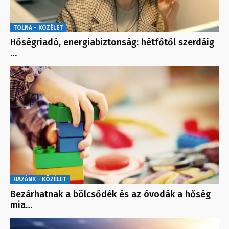
TOLNA - KÖZÉLET
Hőségriadó, energiabiztonság: hétfőtől szerdáig
…
HAZÁNK - KÖZÉLET
Bezárhatnak a bölcsődék és az óvodák a hőség
mia…