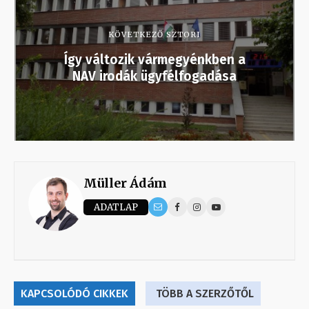
KÖVETKEZŐ SZTORI
Így változik vármegyénkben a
NAV irodák ügyfélfogadása
Müller Ádám
ADATLAP
KAPCSOLÓDÓ CIKKEK
TÖBB A SZERZŐTŐL