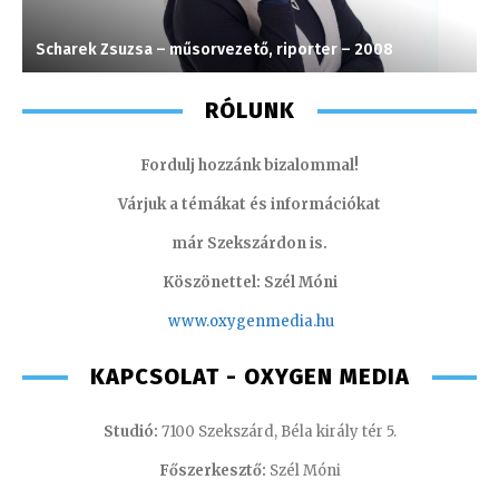
Scharek Zsuzsa – műsorvezető, riporter – 2008
C
RÓLUNK
Fordulj hozzánk bizalommal!
Várjuk a témákat és információkat
már Szekszárdon is.
Köszönettel: Szél Móni
www.oxygenmedia.hu
KAPCSOLAT - OXYGEN MEDIA
Studió:
7100 Szekszárd, Béla király tér 5.
Főszerkesztő:
Szél Móni