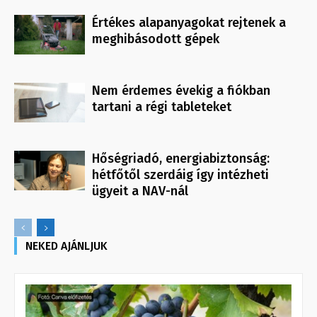
Értékes alapanyagokat rejtenek a
meghibásodott gépek
Nem érdemes évekig a fiókban
tartani a régi tableteket
Hőségriadó, energiabiztonság:
hétfőtől szerdáig így intézheti
ügyeit a NAV-nál
NEKED AJÁNLJUK