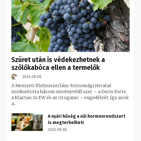
Szüret után is védekezhetnek a
szőlőkabóca ellen a termelők
2026.08.08.
A Nemzeti Élelmiszerlánc-biztonsági Hivatal
módosította három növényvédő szer – a Decis Forte,
a Klartan 24 EW és az Oroganic – engedélyét, így azok
a...
A nyári hőség a női hormonrendszert
is megterhelheti
2026.08.08.