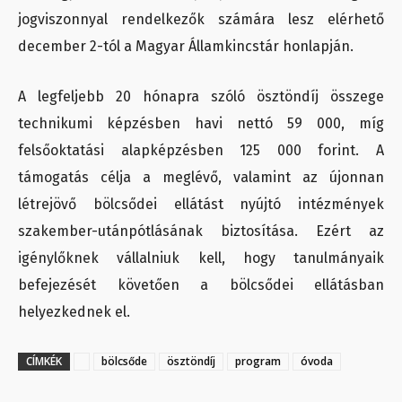
jogviszonnyal rendelkezők számára lesz elérhető
december 2-tól a Magyar Államkincstár honlapján.
A legfeljebb 20 hónapra szóló ösztöndíj összege
technikumi képzésben havi nettó 59 000, míg
felsőoktatási alapképzésben 125 000 forint.
A
támogatás célja a meglévő, valamint az újonnan
létrejövő bölcsődei ellátást nyújtó intézmények
szakember-utánpótlásának biztosítása. Ezért az
igénylőknek vállalniuk kell, hogy tanulmányaik
befejezését követően a bölcsődei ellátásban
helyezkednek el.
CÍMKÉK
bölcsőde
ösztöndíj
program
óvoda