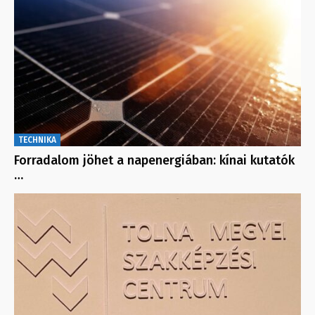
TECHNIKA
Forradalom jöhet a napenergiában: kínai kutatók
…