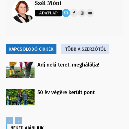
Szél Móni
ADATLAP
KAPCSOLÓDÓ CIKKEK
TÖBB A SZERZŐTŐL
Adj neki teret, meghálálja!
50 év végére került pont
NEKED AJÁNLJUK