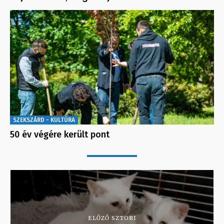
SZEKSZÁRD - KULTÚRA
50 év végére került pont
ELŐZŐ SZTORI