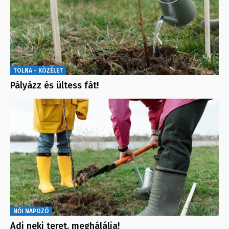
TOLNA - KÖZÉLET
Pályázz és ültess fát!
NŐI NAPOZÓ
Adj neki teret, meghálálja!