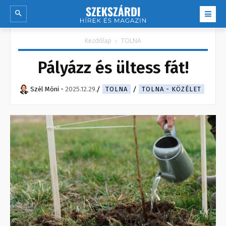
Kezdőlap
TOLNA
Pályázz és ültess fát!
Szél Móni
-
2025.12.29.
TOLNA
TOLNA - KÖZÉLET