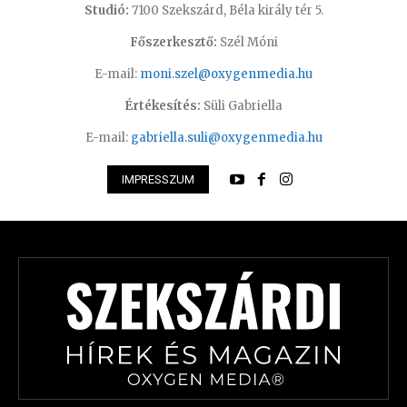
Studió:
7100 Szekszárd, Béla király tér 5.
Főszerkesztő:
Szél Móni
E-mail:
moni.szel@oxygenmedia.hu
Értékesítés:
Süli Gabriella
E-mail:
gabriella.suli@oxygenmedia.hu
IMPRESSZUM