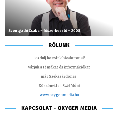
Szentgáthi Csaba – főszerkesztő – 2008
C
RÓLUNK
Fordulj hozzánk bizalommal!
Várjuk a témákat és információkat
már Szekszárdon is.
Köszönettel: Szél Móni
www.oxygenmedia.hu
KAPCSOLAT - OXYGEN MEDIA