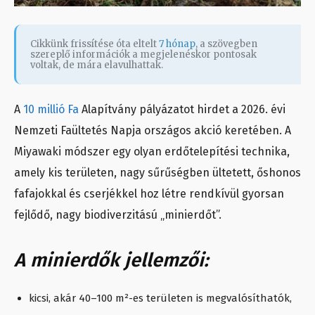
Cikkünk frissítése óta eltelt
7 hónap
, a szövegben
szereplő információk a megjelenéskor pontosak
voltak, de mára elavulhattak.
A
10 millió Fa
Alapítvány pályázatot hirdet a 2026. évi
Nemzeti Faültetés Napja országos akció keretében. A
Miyawaki módszer egy olyan erdőtelepítési technika,
amely kis területen, nagy sűrűségben ültetett, őshonos
fafajokkal és cserjékkel hoz létre rendkívül gyorsan
fejlődő, nagy biodiverzitású „minierdőt”.
A minierdők jellemzői:
kicsi, akár 40–100 m²-es területen is megvalósíthatók,