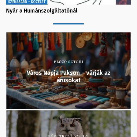
SZEKSZÁRD - KÖZÉLET
Nyár a Humánszolgáltatónál
ELŐZŐ SZTORI
Város Napja Pakson – várják az
árusokat
KÖVETKEZŐ SZTORI