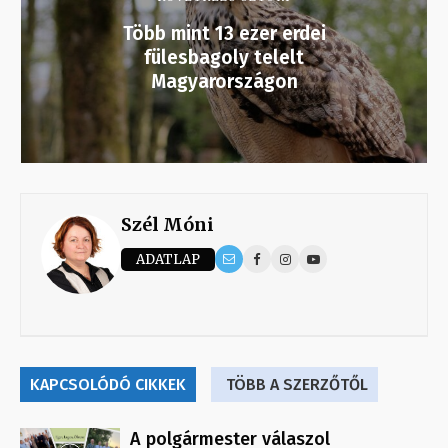
Több mint 13 ezer erdei
fülesbagoly telelt
Magyarországon
Szél Móni
ADATLAP
KAPCSOLÓDÓ CIKKEK
TÖBB A SZERZŐTŐL
A polgármester válaszol