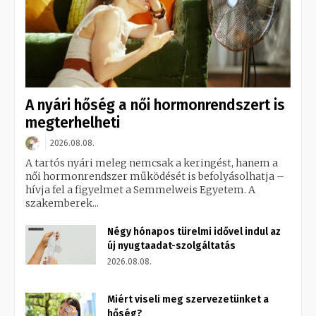
A nyári hőség a női hormonrendszert is
megterhelheti
2026.08.08.
A tartós nyári meleg nemcsak a keringést, hanem a
női hormonrendszer működését is befolyásolhatja –
hívja fel a figyelmet a Semmelweis Egyetem. A
szakemberek...
Négy hónapos türelmi idővel indul az
új nyugtaadat-szolgáltatás
2026.08.08.
Miért viseli meg szervezetünket a
hőség?