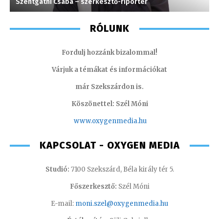
Szentgáthi Csaba – szerkesztő-riporter
H
RÓLUNK
Fordulj hozzánk bizalommal!
Várjuk a témákat és információkat
már Szekszárdon is.
Köszönettel: Szél Móni
www.oxygenmedia.hu
KAPCSOLAT - OXYGEN MEDIA
Studió:
7100 Szekszárd, Béla király tér 5.
Főszerkesztő:
Szél Móni
E-mail:
moni.szel@oxygenmedia.hu