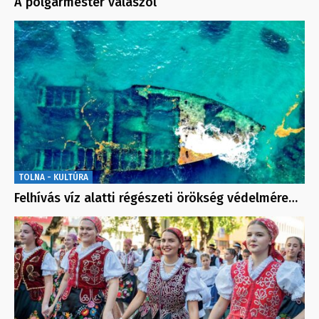
A polgármester válaszol
TOLNA - KULTÚRA
Felhívás víz alatti régészeti örökség védelmére…