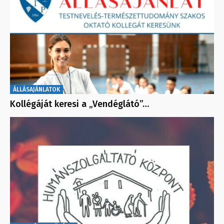
ÁLLÁSAJÁNLATOK
Kollégáját keresi a „Vendéglátó”…