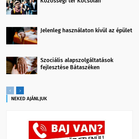
Közösségi tér Kocsolán
Jelenleg használaton kívül az épület
Szociális alapszolgáltatások
fejlesztése Bátaszéken
NEKED AJÁNLJUK