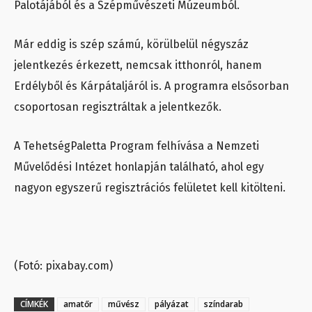
Palotájából és a Szépművészeti Múzeumból.
Már eddig is szép számú, körülbelül négyszáz
jelentkezés érkezett, nemcsak itthonról, hanem
Erdélyből és Kárpátaljáról is. A programra elsősorban
csoportosan regisztráltak a jelentkezők.
A TehetségPaletta Program felhívása a Nemzeti
Művelődési Intézet honlapján található, ahol egy
nagyon egyszerű regisztrációs felületet kell kitölteni.
(Fotó: pixabay.com)
CÍMKÉK
amatőr
művész
pályázat
színdarab