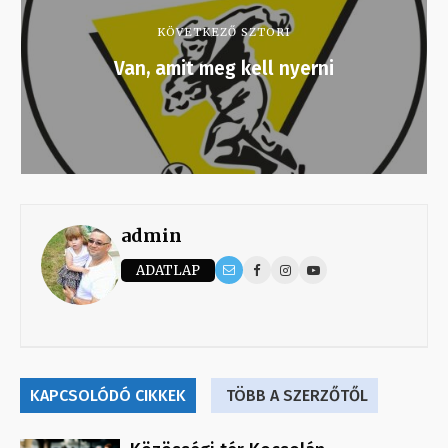
KÖVETKEZŐ SZTORI
Van, amit meg kell nyerni
admin
ADATLAP
KAPCSOLÓDÓ CIKKEK
TÖBB A SZERZŐTŐL