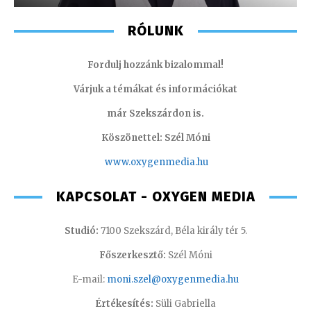
RÓLUNK
Fordulj hozzánk bizalommal!
Várjuk a témákat és információkat
már Szekszárdon is.
Köszönettel: Szél Móni
www.oxygenmedia.hu
KAPCSOLAT - OXYGEN MEDIA
Studió:
7100 Szekszárd, Béla király tér 5.
Főszerkesztő:
Szél Móni
E-mail:
moni.szel@oxygenmedia.hu
Értékesítés:
Süli Gabriella