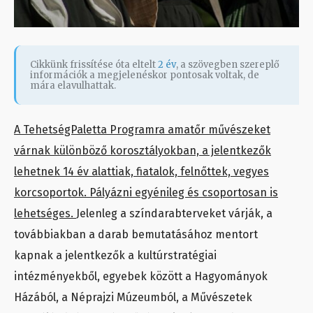
Cikkünk frissítése óta eltelt
2 év
, a szövegben szereplő
információk a megjelenéskor pontosak voltak, de
mára elavulhattak.
A TehetségPaletta Programra amatőr művészeket
várnak különböző korosztályokban, a jelentkezők
lehetnek 14 év alattiak, fiatalok, felnőttek, vegyes
korcsoportok. Pályázni egyénileg és csoportosan is
lehetséges.
Jelenleg a színdarabterveket várják, a
továbbiakban a darab bemutatásához mentort
kapnak a jelentkezők a kultúrstratégiai
intézményekből, egyebek között a Hagyományok
Házából, a Néprajzi Múzeumból, a Művészetek