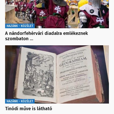
HAZÁNK - KÖZÉLET
A nándorfehérvári diadalra emlékeznek
szombaton …
HAZÁNK - KÖZÉLET
Tinódi műve is látható