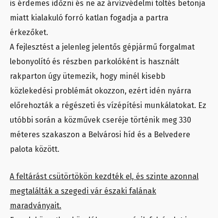
is érdemes időzni és ne az árvízvédelmi töltés betonja
miatt kialakuló forró katlan fogadja a partra
érkezőket.
A fejlesztést a jelenleg jelentős gépjármű forgalmat
lebonyolító és részben parkolóként is használt
rakparton úgy ütemezik, hogy minél kisebb
közlekedési problémát okozzon, ezért idén nyárra
előrehozták a régészeti és vízépítési munkálatokat. Ez
utóbbi során a közművek cseréje történik meg 330
méteres szakaszon a Belvárosi híd és a Belvedere
palota között.
A feltárást csütörtökön kezdték el, és szinte azonnal
megtalálták a szegedi vár északi falának
maradványait.