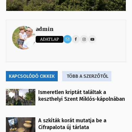
admin
ADATLAP
KAPCSOLÓDÓ CIKKEK
TÖBB A SZERZŐTŐL
Ismeretlen kriptát találtak a
keszthelyi Szent Miklós-kápolnában
A szkíták korát mutatja be a
Cifrapalota új tárlata