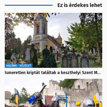
Ez is érdekes lehet
HAZÁNK - KÖZÉLET
Ismeretlen kriptát találtak a keszthelyi Szent M…