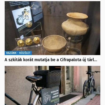
HAZÁNK - KÖZÉLET
A szkíták korát mutatja be a Cifrapalota új tárl…