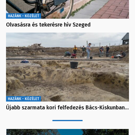
HAZÁNK - KÖZÉLET
Olvasásra és tekerésre hív Szeged
HAZÁNK - KÖZÉLET
Újabb szarmata kori felfedezés Bács-Kiskunban…