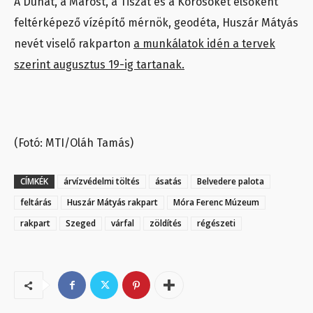
A Dunát, a Marost, a Tiszát és a Körösöket elsőként
feltérképező vízépítő mérnök, geodéta, Huszár Mátyás
nevét viselő rakparton
a munkálatok idén a tervek
szerint augusztus 19-ig tartanak.
(Fotó: MTI/Oláh Tamás)
CÍMKÉK
árvízvédelmi töltés
ásatás
Belvedere palota
feltárás
Huszár Mátyás rakpart
Móra Ferenc Múzeum
rakpart
Szeged
várfal
zöldítés
régészeti