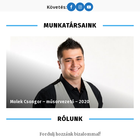
Követés:
MUNKATÁRSAINK
Molek Csongor – műsorvezető – 2020
I
RÓLUNK
Fordulj hozzánk bizalommal!