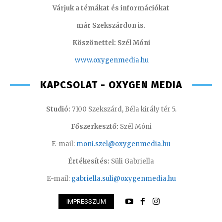
Várjuk a témákat és információkat
már Szekszárdon is.
Köszönettel: Szél Móni
www.oxygenmedia.hu
KAPCSOLAT - OXYGEN MEDIA
Studió:
7100 Szekszárd, Béla király tér 5.
Főszerkesztő:
Szél Móni
E-mail:
moni.szel@oxygenmedia.hu
Értékesítés:
Süli Gabriella
E-mail:
gabriella.suli@oxygenmedia.hu
IMPRESSZUM