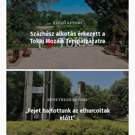
ELŐZŐ SZTORI
Százhúsz alkotás érkezett a
Tokaj Mozaik Tervpályázatra
KÖVETKEZŐ SZTORI
„Fejet hajtottunk az elhurcoltak
előtt”