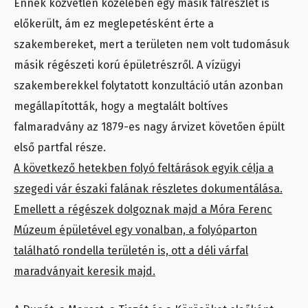
Ennek közvetlen közelében egy másik falrészlet is
előkerült, ám ez meglepetésként érte a
szakembereket, mert a területen nem volt tudomásuk
másik régészeti korú épületrészről. A vízügyi
szakemberekkel folytatott konzultáció után azonban
megállapították, hogy a megtalált boltíves
falmaradvány az 1879-es nagy árvizet követően épült
első partfal része.
A következő hetekben folyó feltárások egyik célja a
szegedi vár északi falának részletes dokumentálása.
Emellett a régészek dolgoznak majd a Móra Ferenc
Múzeum épületével egy vonalban, a folyóparton
található rondella területén is, ott a déli várfal
maradványait keresik majd.