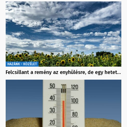
HAZÁNK - KÖZÉLET
Felcsillant a remény az enyhülésre, de egy hetet…