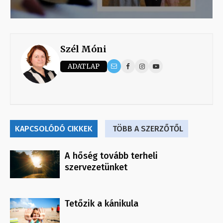
Szél Móni
ADATLAP
KAPCSOLÓDÓ CIKKEK
TÖBB A SZERZŐTŐL
A hőség tovább terheli
szervezetünket
Tetőzik a kánikula