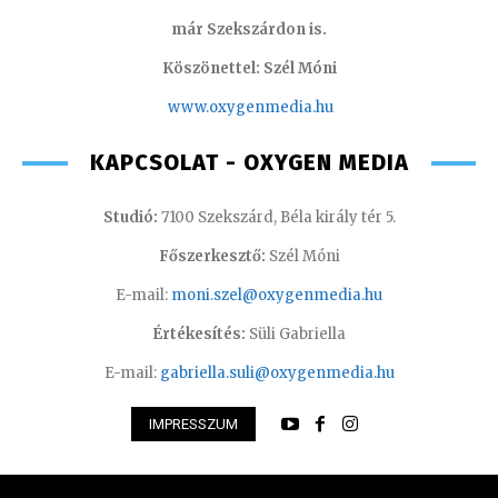
már Szekszárdon is.
Köszönettel: Szél Móni
www.oxygenmedia.hu
KAPCSOLAT - OXYGEN MEDIA
Studió:
7100 Szekszárd, Béla király tér 5.
Főszerkesztő:
Szél Móni
E-mail:
moni.szel@oxygenmedia.hu
Értékesítés:
Süli Gabriella
E-mail:
gabriella.suli@oxygenmedia.hu
IMPRESSZUM