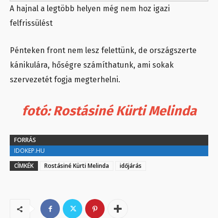
A hajnal a legtöbb helyen még nem hoz igazi
felfrissülést
Pénteken front nem lesz felettünk, de országszerte
kánikulára, hőségre számíthatunk, ami sokak
szervezetét fogja megterhelni.
fotó: Rostásiné Kürti Melinda
FORRÁS
IDOKEP.HU
CÍMKÉK
Rostásiné Kürti Melinda
időjárás