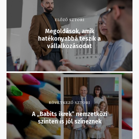
ELŐZŐ SZTORI
Megoldások, amik
hatékonyabbá teszik a
vállalkozásodat
KÖVETKEZŐ SZTORI
A „Babits ikrek” nemzetközi
szinten is jól színeznek