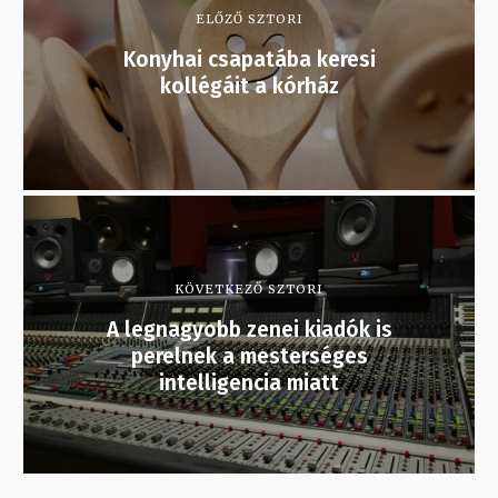
ELŐZŐ SZTORI
Konyhai csapatába keresi
kollégáit a kórház
KÖVETKEZŐ SZTORI
A legnagyobb zenei kiadók is
perelnek a mesterséges
intelligencia miatt