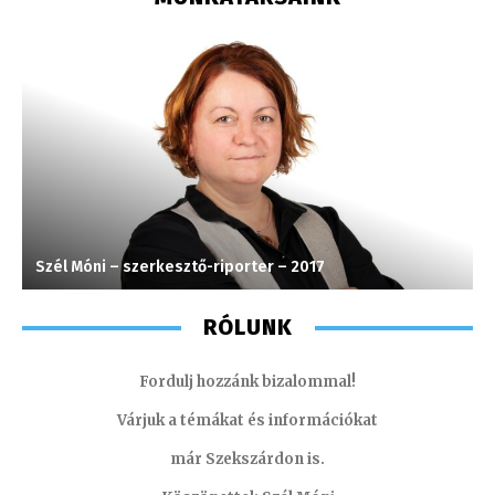
Szél Móni – szerkesztő-riporter – 2017
A
RÓLUNK
Fordulj hozzánk bizalommal!
Várjuk a témákat és információkat
már Szekszárdon is.