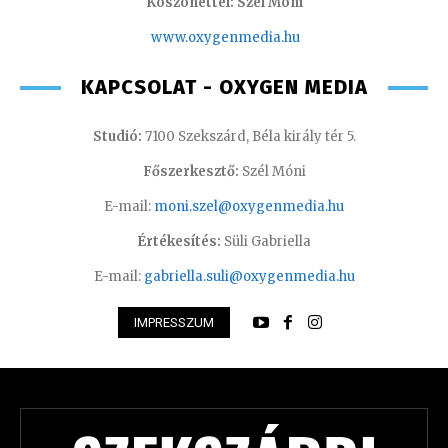
Köszönettel: Szél Móni
www.oxygenmedia.hu
KAPCSOLAT - OXYGEN MEDIA
Studió:
7100 Szekszárd, Béla király tér 5.
Főszerkesztő:
Szél Móni
E-mail:
moni.szel@oxygenmedia.hu
Értékesítés:
Süli Gabriella
E-mail:
gabriella.suli@oxygenmedia.hu
IMPRESSZUM