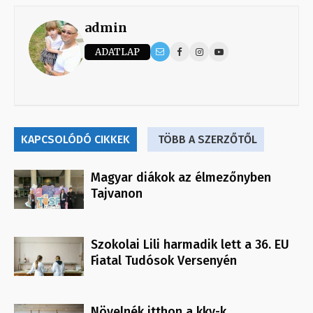
admin
ADATLAP
KAPCSOLÓDÓ CIKKEK
TÖBB A SZERZŐTŐL
Magyar diákok az élmezőnyben
Tajvanon
Szokolai Lili harmadik lett a 36. EU
Fiatal Tudósok Versenyén
Növelnék itthon a kkv-k