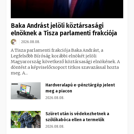
Baka Andrást jelöli köztársasági
elnöknek a Tisza parlamenti frakciója
2026.08.08.
A Tisza parlamenti frakciója Baka Andrást, a
Legfelsőbb Bíróság korábbi elnökét jelöli
Magyarország következő köztársasági elnökének. A
döntést a képviselőcsoport titkos szavazással hozta
meg. A...
Hardveralapú e-pénztárgép jelent
meg a piacon
2026.08.08.
Szüret után is védekezhetnek a
szőlőkabóca ellen a termelők
2026.08.08.