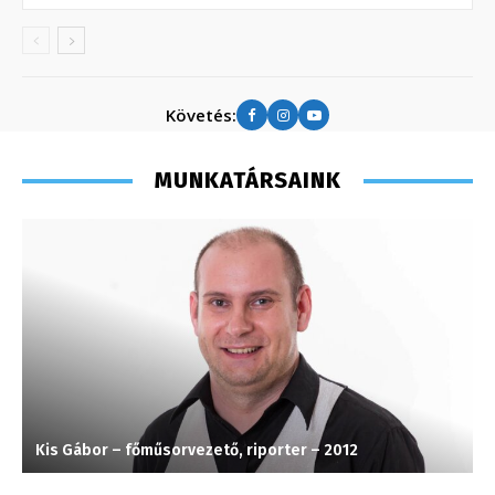
Követés:
MUNKATÁRSAINK
Kis Gábor – főműsorvezető, riporter – 2012
L