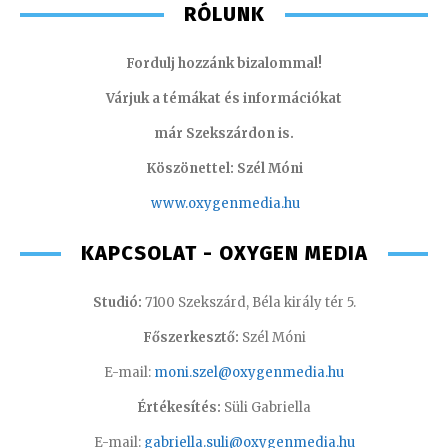
RÓLUNK
Fordulj hozzánk bizalommal!
Várjuk a témákat és információkat
már Szekszárdon is.
Köszönettel: Szél Móni
www.oxygenmedia.hu
KAPCSOLAT - OXYGEN MEDIA
Studió:
7100 Szekszárd, Béla király tér 5.
Főszerkesztő:
Szél Móni
E-mail:
moni.szel@oxygenmedia.hu
Értékesítés:
Süli Gabriella
E-mail:
gabriella.suli@oxygenmedia.hu