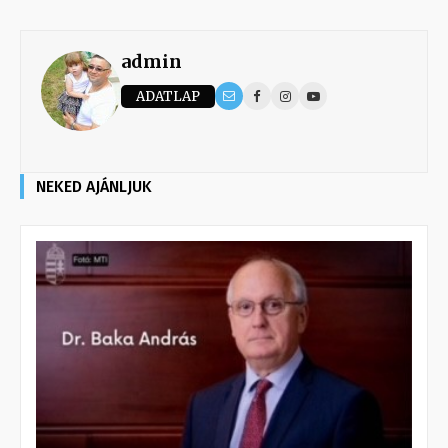
admin
ADATLAP
NEKED AJÁNLJUK