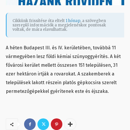
Cikkünk frissítése óta eltelt
1 hónap
, a szövegben
szereplő információk a megjelenéskor pontosak
voltak, de mára elavulhattak.
A héten Budapest III. és IV. kerületében, továbbá 11
vármegyében lesz földi kémiai szúnyoggyérítés. A két
fővárosi kerület mellett összesen 151 településen, 31
ezer hektáron irtják a rovarokat. A szakemberek a
települések lakott részein platós gépkocsira szerelt
permetezőgépekkel gyérítenek este és éjszaka.