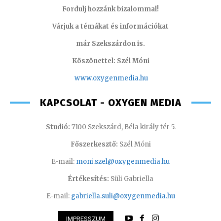
Fordulj hozzánk bizalommal!
Várjuk a témákat és információkat
már Szekszárdon is.
Köszönettel: Szél Móni
www.oxygenmedia.hu
KAPCSOLAT - OXYGEN MEDIA
Studió:
7100 Szekszárd, Béla király tér 5.
Főszerkesztő:
Szél Móni
E-mail:
moni.szel@oxygenmedia.hu
Értékesítés:
Süli Gabriella
E-mail:
gabriella.suli@oxygenmedia.hu
IMPRESSZUM