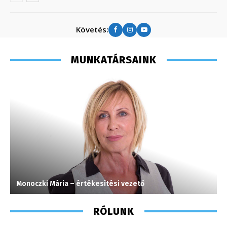
Követés:
MUNKATÁRSAINK
Monoczki Mária – értékesítési vezető
T
RÓLUNK