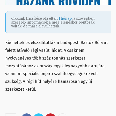
Cikkünk frissítése óta eltelt
1 hónap
, a szövegben
szereplő információk a megjelenéskor pontosak
voltak, de mára elavulhattak.
Kiemelték és elszállították a budapesti Bartók Béla út
felett átívelő régi vasúti hidat. A csaknem
nyolcvanéves több száz tonnás szerkezet
mozgatásához az ország egyik legnagyobb darujára,
valamint speciális önjáró szállítóegységekre volt
szükség. A régi híd helyére hamarosan egy új
szerkezet kerül.