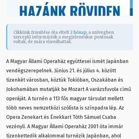
Cikkünk frissítése óta eltelt
2 hónap
, a szövegben
szereplő információk a megjelenéskor pontosak
voltak, de mára elavulhattak.
A Magyar Állami Operaház együttesei ismét Japánban
vendégszerepelnek. Június 21. és július 4. között
tizenkét városban, köztük Tokióban, Oszakában és
Jokohamában mutatják be Mozart A varázsfuvola című
operáját. A turnén a 113 fős magyar társulat mellett
több neves nemzetközi szólista is színpadra lép. Az
Opera Zenekart és Énekkart Tóth Sámuel Csaba
vezényli. A Magyar Állami Operaház 2001 óta immár
tizenkettedik alkalommal turnézik Japánban, ahol