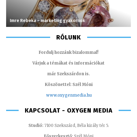
Imre Rebeka – marketing gyakornok
F
RÓLUNK
Fordulj hozzánk bizalommal!
Várjuk a témákat és információkat
már Szekszárdon is.
Köszönettel: Szél Móni
www.oxygenmedia.hu
KAPCSOLAT - OXYGEN MEDIA
Studió:
7100 Szekszárd, Béla király tér 5.
Főszerkesztő:
Szél Móni