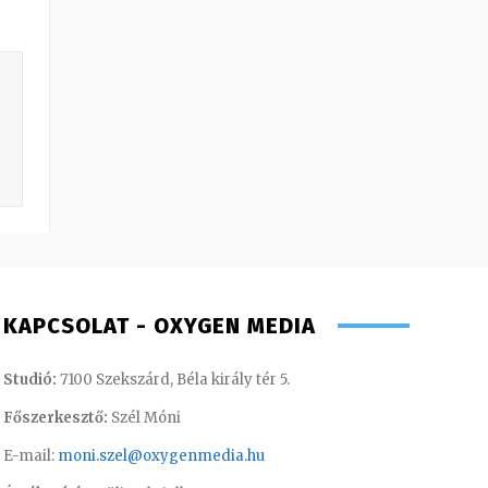
KAPCSOLAT - OXYGEN MEDIA
Studió:
7100 Szekszárd, Béla király tér 5.
Főszerkesztő:
Szél Móni
E-mail:
moni.szel@oxygenmedia.hu