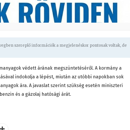
övegben szereplő információk a megjelenéskor pontosak voltak, de
manyagok védett árának megszüntetéséről. A kormány a
lásával indokolja a lépést, miután az utóbbi napokban sok
anyagok ára. A javaslat szerint szükség esetén miniszteri
enzin és a gázolaj hatósági árát.