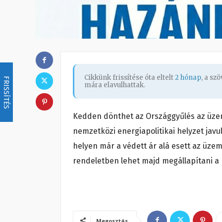
Cikkünk frissítése óta eltelt
2 hónap
, a sz
FRISSÍTÉS
mára elavulhattak.
Kedden dönthet az Országgyűlés az üze
nemzetközi energiapolitikai helyzet javu
helyen már a védett ár alá esett az üzem
rendeletben lehet majd megállapítani a b
Megosztás