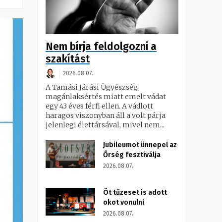
Nem bírja feldolgozni a
szakítást
2026.08.07.
A Tamási Járási Ügyészség
magánlaksértés miatt emelt vádat
egy 43 éves férfi ellen. A vádlott
haragos viszonyban áll a volt párja
jelenlegi élettársával, mivel nem...
Jubileumot ünnepel az
Őrség fesztiválja
2026.08.07.
Öt tűzeset is adott
okot vonulni
2026.08.07.