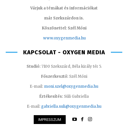
Várjuk a témákat és információkat
már Szekszárdon is.
Köszönettel: Szél Móni
www.oxygenmedia.hu
KAPCSOLAT - OXYGEN MEDIA
Studió:
7100 Szekszárd, Béla király tér 5.
Főszerkesztő:
Szél Móni
E-mail:
moni.szel@oxygenmedia.hu
Értékesítés:
Süli Gabriella
E-mail:
gabriella.suli@oxygenmedia.hu
IMPRESSZUM