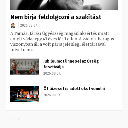
Nem bírja feldolgozni a szakítást
2026.08.07.
A Tamási Járási Ügyészség magánlaksértés miatt
emelt vádat egy 43 éves férfi ellen. A vádlott haragos
viszonyban áll a volt párja jelenlegi élettársával,
mivel nem...
Jubileumot ünnepel az Őrség
fesztiválja
2026.08.07.
Öt tűzeset is adott okot vonulni
2026.08.07.