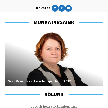
Követés:
MUNKATÁRSAINK
Szél Móni – szerkesztő-riporter – 2017
S
RÓLUNK
Fordulj hozzánk bizalommal!