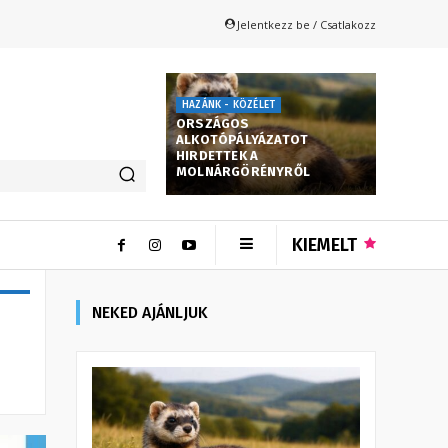
Jelentkezz be / Csatlakozz
HAZÁNK - KÖZÉLET
ORSZÁGOS
ALKOTÓPÁLYÁZATOT
HIRDETTEK A
MOLNÁRGÖRÉNYRŐL
KIEMELT
NEKED AJÁNLJUK