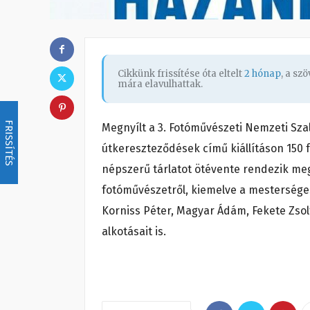
Cikkünk frissítése óta eltelt
2 hónap
, a sz
mára elavulhattak.
FRISSÍTÉS
Megnyílt a 3. Fotóművészeti Nemzeti Sza
útkereszteződések című kiállításon 150 
népszerű tárlatot ötévente rendezik meg
fotóművészetről, kiemelve a mesterséges 
Korniss Péter, Magyar Ádám, Fekete Zsolt, 
alkotásait is.