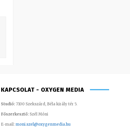
KAPCSOLAT - OXYGEN MEDIA
Studió:
7100 Szekszárd, Béla király tér 5.
Főszerkesztő:
Szél Móni
E-mail:
moni.szel@oxygenmedia.hu