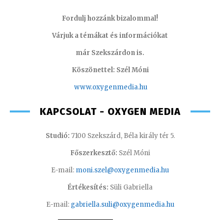
Fordulj hozzánk bizalommal!
Várjuk a témákat és információkat
már Szekszárdon is.
Köszönettel: Szél Móni
www.oxygenmedia.hu
KAPCSOLAT - OXYGEN MEDIA
Studió:
7100 Szekszárd, Béla király tér 5.
Főszerkesztő:
Szél Móni
E-mail:
moni.szel@oxygenmedia.hu
Értékesítés:
Süli Gabriella
E-mail:
gabriella.suli@oxygenmedia.hu