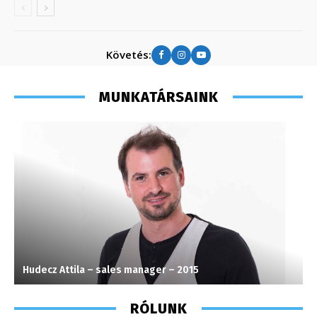
Követés:
MUNKATÁRSAINK
Hudecz Attila – sales manager – 2015
H
RÓLUNK