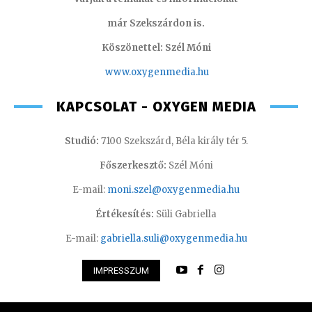
már Szekszárdon is.
Köszönettel: Szél Móni
www.oxygenmedia.hu
KAPCSOLAT - OXYGEN MEDIA
Studió:
7100 Szekszárd, Béla király tér 5.
Főszerkesztő:
Szél Móni
E-mail:
moni.szel@oxygenmedia.hu
Értékesítés:
Süli Gabriella
E-mail:
gabriella.suli@oxygenmedia.hu
IMPRESSZUM