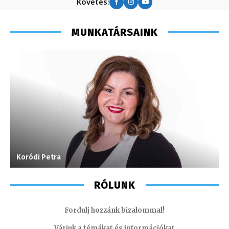
Követés:
MUNKATÁRSAINK
Koródi Petra
J
RÓLUNK
Fordulj hozzánk bizalommal!
Várjuk a témákat és információkat