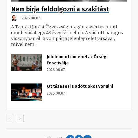
Nem bírja feldolgozni a szakítást
2026.08.07.
A Tamási Járási Ügyészség magánlaksértés miatt
emelt vádat egy 43 éves férfi ellen. A vádlott haragos
viszonyban áll a volt párja jelenlegi élettársával,
mivel nem...
Jubileumot ünnepel az Őrség
fesztiválja
2026.08.07.
Öt tűzeset is adott okot vonulni
2026.08.07.