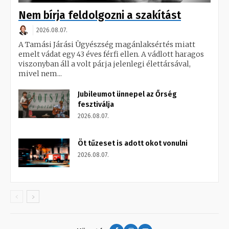
Nem bírja feldolgozni a szakítást
2026.08.07.
A Tamási Járási Ügyészség magánlaksértés miatt
emelt vádat egy 43 éves férfi ellen. A vádlott haragos
viszonyban áll a volt párja jelenlegi élettársával,
mivel nem...
Jubileumot ünnepel az Őrség
fesztiválja
2026.08.07.
Öt tűzeset is adott okot vonulni
2026.08.07.