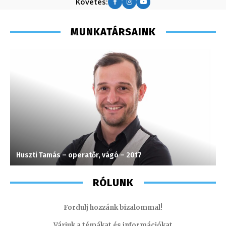
Követés:
MUNKATÁRSAINK
Huszti Tamás – operatőr, vágó – 2017
K
RÓLUNK
Fordulj hozzánk bizalommal!
Várjuk a témákat és információkat