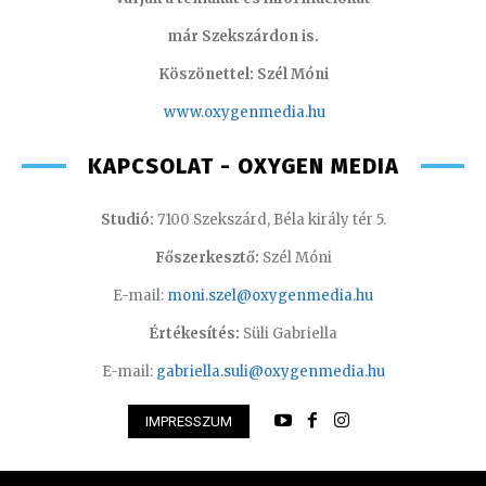
már Szekszárdon is.
Köszönettel: Szél Móni
www.oxygenmedia.hu
KAPCSOLAT - OXYGEN MEDIA
Studió:
7100 Szekszárd, Béla király tér 5.
Főszerkesztő:
Szél Móni
E-mail:
moni.szel@oxygenmedia.hu
Értékesítés:
Süli Gabriella
E-mail:
gabriella.suli@oxygenmedia.hu
IMPRESSZUM