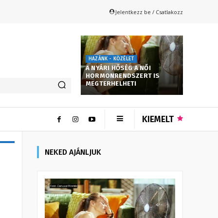
Jelentkezz be / Csatlakozz
HAZÁNK - KÖZÉLET
A NYÁRI HŐSÉG A NŐI
HORMONRENDSZERT IS
MEGTERHELHETI
KIEMELT
NEKED AJÁNLJUK