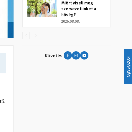
Miért viseli meg
szervezetünket a
hőség?
2026.08.08.
Követés:
KÖZÖSSÉG
tő.