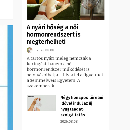
A nyári hőség a női
hormonrendszert is
megterhelheti
2026.08.08.
A tartós nyári meleg nemcsak a
keringést, hanem a női
hormonrendszer működését is
befolyásolhatja – hívja fel a figyelmet
a Semmelweis Egyetem. A
szakemberek...
Négy hónapos türelmi
idővel indul az új
nyugtaadat-
szolgáltatás
2026.08.08.