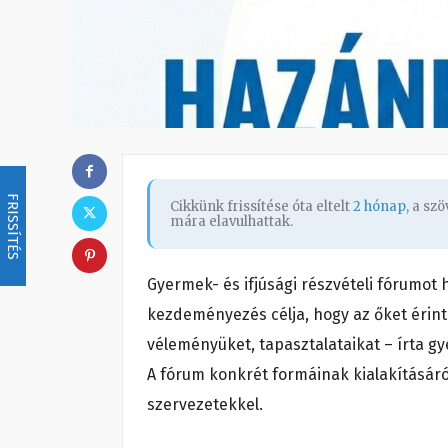
FRISSÍTÉS
Cikkünk frissítése óta eltelt
2 hónap
, a sz
mára elavulhattak.
Gyermek- és ifjúsági részvételi fórumot 
kezdeményezés célja, hogy az őket érin
véleményüket, tapasztalataikat – írta g
A fórum konkrét formáinak kialakításár
szervezetekkel.