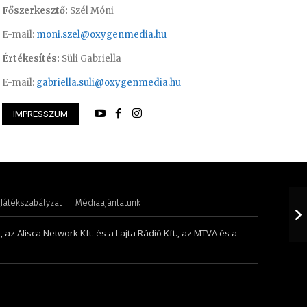
Főszerkesztő:
Szél Móni
E-mail:
moni.szel@oxygenmedia.hu
Értékesítés:
Süli Gabriella
E-mail:
gabriella.suli@oxygenmedia.hu
 Judit – műsorvezető, szerkesztő-
IMPRESSZUM
 – 2015
Pénzes Anikó – 20
Játékszabályzat
Médiaajánlatunk
 az Alisca Network Kft. és a Lajta Rádió Kft., az MTVA és a