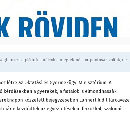
övegben szereplő információk a megjelenéskor pontosak voltak, de
hoz létre az Oktatási és Gyermekügyi Minisztérium. A
tő kérdésekben a gyerekek, a fiatalok is elmondhassák
yereknapon közzétett bejegyzésében Lannert Judit tárcaveze
ól már elkezdődtek az egyeztetések a diákokkal, szakmai