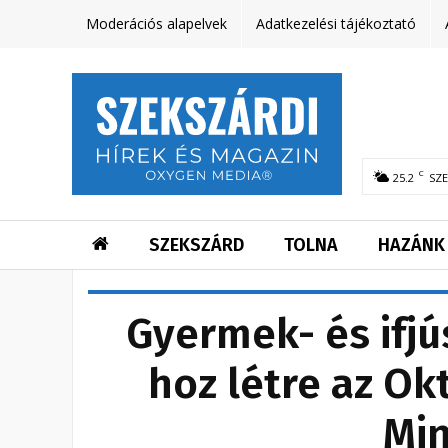
Moderációs alapelvek
Adatkezelési tájékoztató
C
25.2
SZ
SZEKSZÁRD
TOLNA
HAZÁNK
Gyermek- és ifjú
hoz létre az Ok
Min