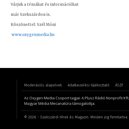
Várjuk a témákat és információkat
már Szekszárdon is.
Köszönettel: Szél Móni
www.oxygenmedia.hu
Csrefkó
Gombos Éva – sales manager – 2017
riporter
Moderációs alapelvek
Adatkezelési tájékoztató
ÁSZF
Az Oxygen Media Csoport tagjai: A Plusz Rádió Nonprofit Kft.,
Magyar Média Mecanatúra támogatottja.
©
2026
- Szekszárdi Hírek és Magazin. Minden jog fenntartva.