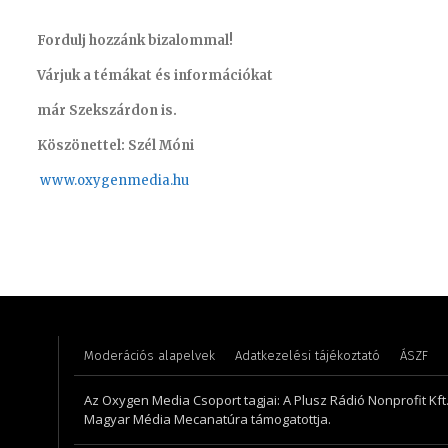
Fordulj hozzánk bizalommal!
Várjuk a témákat és információkat
már Szekszárdon is.
Köszönettel: Szél Móni
www.oxygenmedia.hu
Farkas Henriett – főkönyvelő – 2009
Hudecz A
Moderációs alapelvek
Adatkezelési tájékoztató
ÁSZF
Az Oxygen Media Csoport tagjai: A Plusz Rádió Nonprofit Kft.,
Magyar Média Mecanatúra támogatottja.