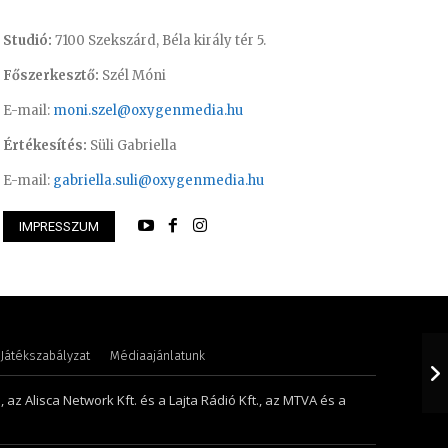
Studió:
7100 Szekszárd, Béla király tér 5.
Főszerkesztő:
Szél Móni
E-mail:
moni.szel@oxygenmedia.hu
Értékesítés:
Süli Gabriella
E-mail:
gabriella.suli@oxygenmedia.hu
IMPRESSZUM
ttila – sales manager – 2015
Tóth Bálint – oper
Játékszabályzat
Médiaajánlatunk
 az Alisca Network Kft. és a Lajta Rádió Kft., az MTVA és a