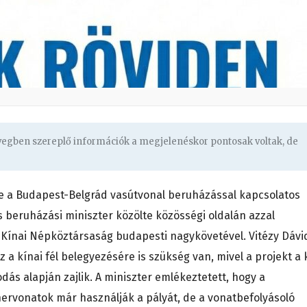
övegben szereplő információk a megjelenéskor pontosak voltak, de
e a Budapest-Belgrád vasútvonal beruházással kapcsolatos
és beruházási miniszter közölte közösségi oldalán azzal
 Kínai Népköztársaság budapesti nagykövetével. Vitézy Dávi
z a kínai fél belegyezésére is szükség van, mivel a projekt a 
dás alapján zajlik. A miniszter emlékeztetett, hogy a
ervonatok már használják a pályát, de a vonatbefolyásoló