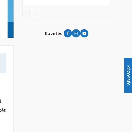
Követés:
KÖZÖSSÉG
d
két