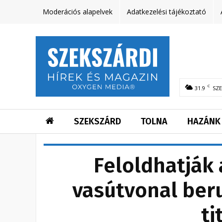
Moderációs alapelvek
Adatkezelési tájékoztató
C
31.9
SZ
SZEKSZÁRD
TOLNA
HAZÁNK
Feloldhatják
vasútvonal ber
ti