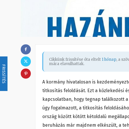
Cikkünk frissítése óta eltelt
1 hónap
, a sz
mára elavulhattak.
FRISSÍTÉS
A kormány hivatalosan is kezdeményezt
titkosítás feloldását. Ezt a közlekedési 
kapcsolatban, hogy tegnap találkozott a
úgy fogalmazott, a titkosítás feloldásáho
ország között kötött kétoldalú megállapo
beruházás már majdnem elkészült, a teh