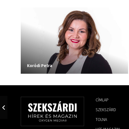
Koródi Petra
CÍMLAP
SZEKSZÁRD
TOLNA