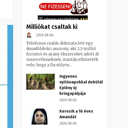
Milliókat csaltak ki
2026.08.06.
Telefonos csalás áldozata lett egy
dunaföldvári asszony, aki 2,5 millió
forintot és arany ékszereket adott át
ismeretleneknek, miután elhitették
vele, hogy a fia súlyos...
Ingyenes
nyitónapokkal debütál
Eplény új
bringapályája
2026.08.06.
Keresik a 16 éves
Amandát
2026.08.06.