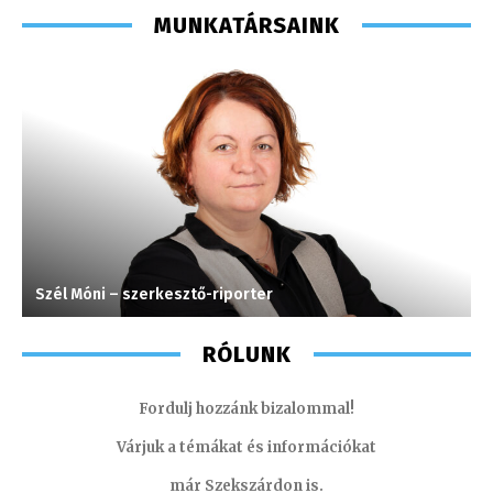
MUNKATÁRSAINK
Szél Móni – szerkesztő-riporter
S
RÓLUNK
Fordulj hozzánk bizalommal!
Várjuk a témákat és információkat
már Szekszárdon is.