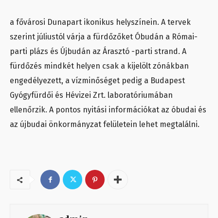
a fővárosi Dunapart ikonikus helyszínein. A tervek
szerint júliustól várja a fürdőzőket Óbudán a Római-
parti plázs és Újbudán az Árasztó -parti strand. A
fürdőzés mindkét helyen csak a kijelölt zónákban
engedélyezett, a vízminőséget pedig a Budapest
Gyógyfürdői és Hévizei Zrt. laboratóriumában
ellenőrzik. A pontos nyitási információkat az óbudai és
az újbudai önkormányzat felületein lehet megtalálni.