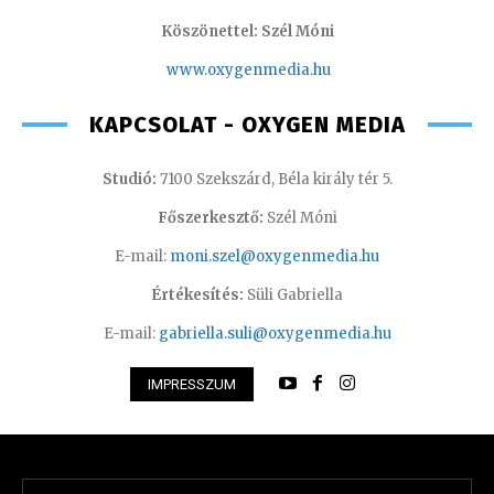
Köszönettel: Szél Móni
www.oxygenmedia.hu
KAPCSOLAT - OXYGEN MEDIA
Studió:
7100 Szekszárd, Béla király tér 5.
Főszerkesztő:
Szél Móni
E-mail:
moni.szel@oxygenmedia.hu
Értékesítés:
Süli Gabriella
E-mail:
gabriella.suli@oxygenmedia.hu
IMPRESSZUM