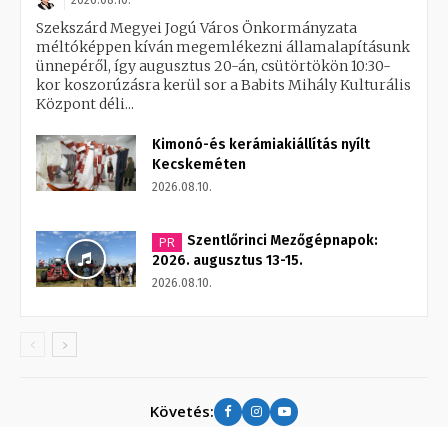
Szekszárd Megyei Jogú Város Önkormányzata
méltóképpen kíván megemlékezni államalapításunk
ünnepéről, így augusztus 20-án, csütörtökön 10:30-
kor koszorúzásra kerül sor a Babits Mihály Kulturális
Központ déli...
Kimonó-és kerámiakiállítás nyílt
Kecskeméten
2026.08.10.
Szentlőrinci Mezőgépnapok:
PR
2026. augusztus 13-15.
2026.08.10.
Követés: