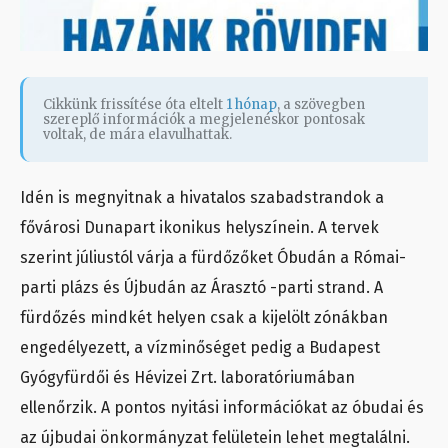
Cikkünk frissítése óta eltelt
1 hónap
, a szövegben
szereplő információk a megjelenéskor pontosak
voltak, de mára elavulhattak.
Idén is megnyitnak a hivatalos szabadstrandok a
fővárosi Dunapart ikonikus helyszínein. A tervek
szerint júliustól várja a fürdőzőket Óbudán a Római-
parti plázs és Újbudán az Árasztó -parti strand. A
fürdőzés mindkét helyen csak a kijelölt zónákban
engedélyezett, a vízminőséget pedig a Budapest
Gyógyfürdői és Hévizei Zrt. laboratóriumában
ellenőrzik. A pontos nyitási információkat az óbudai és
az újbudai önkormányzat felületein lehet megtalálni.