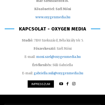
már Szekszárdon is.
Köszönettel: Szél Móni
www.oxygenmedia.hu
KAPCSOLAT - OXYGEN MEDIA
Studió:
7100 Szekszárd, Béla király tér 5.
Főszerkesztő:
Szél Móni
E-mail:
moni.szel@oxygenmedia.hu
Értékesítés:
Süli Gabriella
E-mail:
gabriella.suli@oxygenmedia.hu
IMPRESSZUM