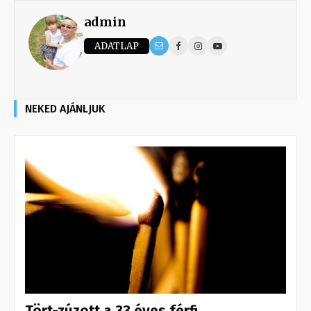
admin
ADATLAP
NEKED AJÁNLJUK
Tört-zúzott a 33 éves férfi