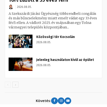
2026.08.05.
A Szekszárdi Járási Ügyészség többrendbeli rongálás
és más bűncselekmény miatt emelt vádat egy 33 éves
férfi ellen. A vádlott 2025. év májusában egy Tolna
vármegyei település központjában...
Közösségi tér Kocsolán
2026.08.05.
Jelenleg használaton kívül az épület
2026.08.05.
Követés: