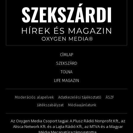
CÍMLAP
SZEKSZÁRD
TOLNA
LIFE MAGAZIN
Moderációs alapelvek
Adatkezelési tájékoztató
ÁSZF
Játékszabályzat
Médiaajánlatunk
Az Oxygen Media Csoport tagjai: A Plusz Rádió Nonprofit Kft., az
Alisca Network Kft. és a Lajta Rádió Kft., az MTVA és a Magyar
Média Mecanatúra támogatottja.