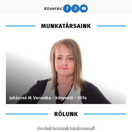
Követés:
MUNKATÁRSAINK
Juhászné M. Veronika – könyvelő – 2014
M
RÓLUNK
Fordulj hozzánk bizalommal!