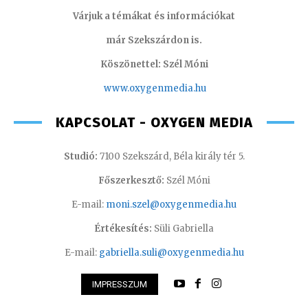
Várjuk a témákat és információkat
már Szekszárdon is.
Köszönettel: Szél Móni
www.oxygenmedia.hu
KAPCSOLAT - OXYGEN MEDIA
Studió:
7100 Szekszárd, Béla király tér 5.
Főszerkesztő:
Szél Móni
E-mail:
moni.szel@oxygenmedia.hu
Értékesítés:
Süli Gabriella
E-mail:
gabriella.suli@oxygenmedia.hu
IMPRESSZUM