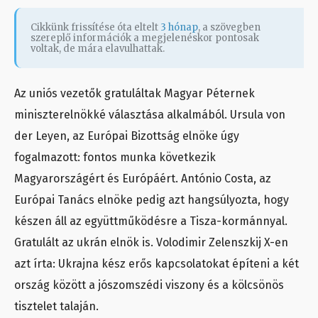
Cikkünk frissítése óta eltelt
3 hónap
, a szövegben
szereplő információk a megjelenéskor pontosak
voltak, de mára elavulhattak.
Az uniós vezetők gratuláltak Magyar Péternek
miniszterelnökké választása alkalmából. Ursula von
der Leyen, az Európai Bizottság elnöke úgy
fogalmazott: fontos munka következik
Magyarországért és Európáért. António Costa, az
Európai Tanács elnöke pedig azt hangsúlyozta, hogy
készen áll az együttműködésre a Tisza-kormánnyal.
Gratulált az ukrán elnök is. Volodimir Zelenszkij X-en
azt írta: Ukrajna kész erős kapcsolatokat építeni a két
ország között a jószomszédi viszony és a kölcsönös
tisztelet talaján.