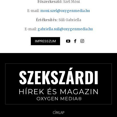
Főszerkesztő:
Szél Móni
E-mail:
moni.szel@oxygenmedia.hu
Értékesítés:
Süli Gabriella
E-mail:
gabriella.suli@oxygenmedia.hu
IMPRESSZUM
CÍMLAP