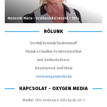
Monoczki Mária – értékesítési vezető – 2014
S
RÓLUNK
Fordulj hozzánk bizalommal!
Várjuk a témákat és információkat
már Szekszárdon is.
Köszönettel: Szél Móni
www.oxygenmedia.hu
KAPCSOLAT - OXYGEN MEDIA
Studió:
7100 Szekszárd, Béla király tér 5.