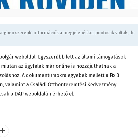
övegben szereplő információk a megjelenéskor pontosak voltak, de
ampolgár weboldal. Egyszerűbb lett az állami támogatások
miután az ügyfelek már online is hozzájuthatnak a
azoláshoz. A dokumentumokra egyebek mellett a Fix 3
ön, valamint a Családi Otthonteremtési Kedvezmény
 csak a DÁP weboldalán érhető el.