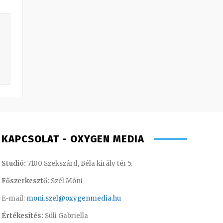
KAPCSOLAT - OXYGEN MEDIA
Studió:
7100 Szekszárd, Béla király tér 5.
Főszerkesztő:
Szél Móni
E-mail:
moni.szel@oxygenmedia.hu
Értékesítés:
Süli Gabriella