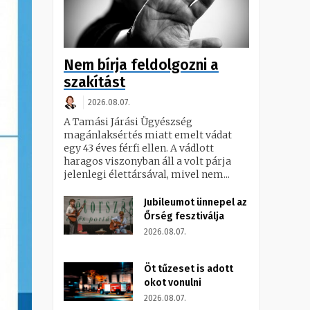
Nem bírja feldolgozni a
szakítást
2026.08.07.
A Tamási Járási Ügyészség
magánlaksértés miatt emelt vádat
egy 43 éves férfi ellen. A vádlott
haragos viszonyban áll a volt párja
jelenlegi élettársával, mivel nem...
Jubileumot ünnepel az
Őrség fesztiválja
2026.08.07.
Öt tűzeset is adott
okot vonulni
2026.08.07.