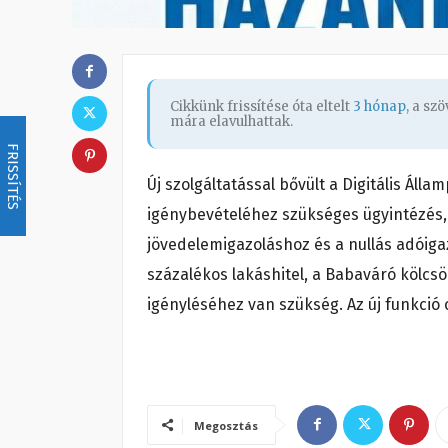
Cikkünk frissítése óta eltelt
3 hónap
, a sz
mára elavulhattak.
FRISSÍTÉS
Új szolgáltatással bővült a Digitális Áll
igénybevételéhez szükséges ügyintézés, 
jövedelemigazoláshoz és a nullás adóig
százalékos lakáshitel, a Babaváró kölcs
igényléséhez van szükség. Az új funkció
Megosztás