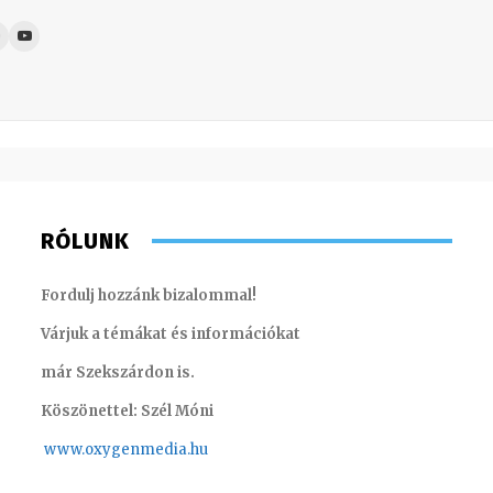
RÓLUNK
Fordulj hozzánk bizalommal!
Várjuk a témákat és információkat
már Szekszárdon is.
Köszönettel: Szél Móni
www.oxygenmedia.hu