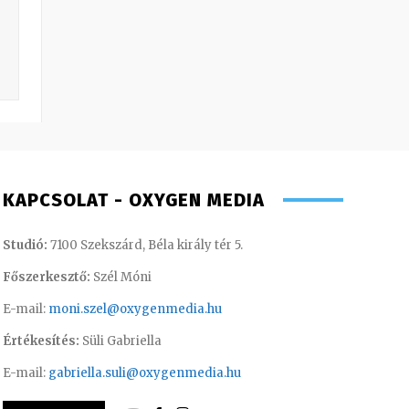
KAPCSOLAT - OXYGEN MEDIA
Studió:
7100 Szekszárd, Béla király tér 5.
Főszerkesztő:
Szél Móni
E-mail:
moni.szel@oxygenmedia.hu
Értékesítés:
Süli Gabriella
E-mail:
gabriella.suli@oxygenmedia.hu