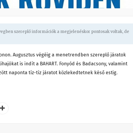
övegben szereplő információk a megjelenéskor pontosak voltak, de
tonon. Augusztus végéig a menetrendben szereplő járatok
lihajókat is indít a BAHART. Fonyód és Badacsony, valamint
zött naponta tíz-tíz járatot közlekedtetnek késő estig.