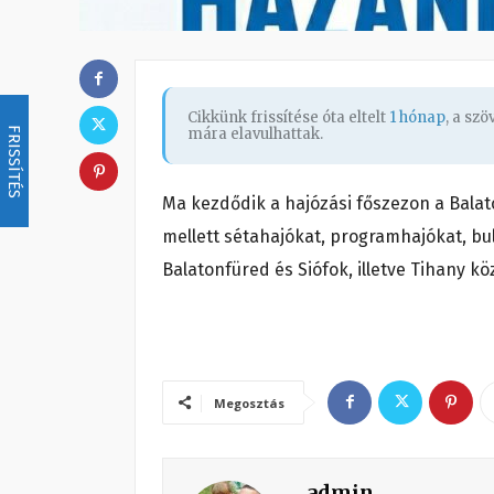
Cikkünk frissítése óta eltelt
1 hónap
, a sz
FRISSÍTÉS
mára elavulhattak.
Ma kezdődik a hajózási főszezon a Bala
mellett sétahajókat, programhajókat, bu
Balatonfüred és Siófok, illetve Tihany kö
Megosztás
admin