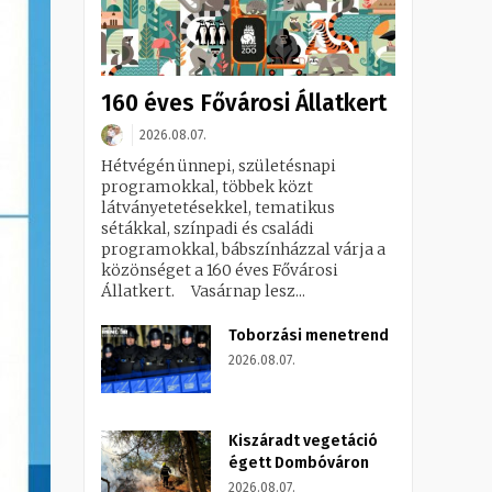
160 éves Fővárosi Állatkert
2026.08.07.
Hétvégén ünnepi, születésnapi
programokkal, többek közt
látványetetésekkel, tematikus
sétákkal, színpadi és családi
programokkal, bábszínházzal várja a
közönséget a 160 éves Fővárosi
Állatkert. Vasárnap lesz...
Toborzási menetrend
2026.08.07.
Kiszáradt vegetáció
égett Dombóváron
2026.08.07.