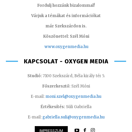
Fordulj hozzánk bizalommal!
Várjuk a témákat és információkat
már Szekszárdon is.
Köszönettel: Szél Móni
www.oxygenmedia.hu
KAPCSOLAT - OXYGEN MEDIA
Studió:
7100 Szekszárd, Béla király tér 5.
Főszerkesztő:
Szél Móni
E-mail:
moni.szel@oxygenmedia.hu
Értékesítés:
Süli Gabriella
E-mail:
gabriella.suli@oxygenmedia.hu
IMPRESSZUM