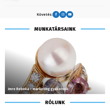
Követés:
MUNKATÁRSAINK
Imre Rebeka – marketing gyakornok
M
RÓLUNK