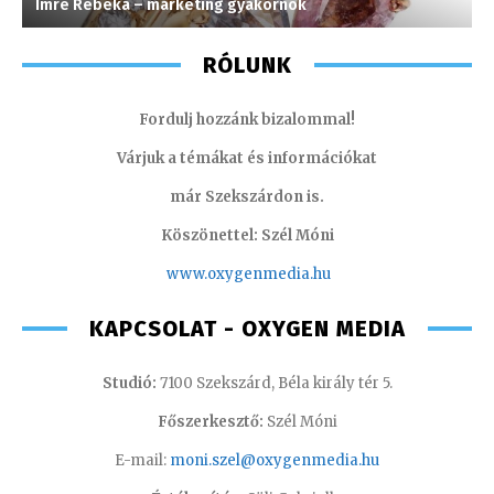
Imre Rebeka – marketing gyakornok
M
RÓLUNK
Fordulj hozzánk bizalommal!
Várjuk a témákat és információkat
már Szekszárdon is.
Köszönettel: Szél Móni
www.oxygenmedia.hu
KAPCSOLAT - OXYGEN MEDIA
Studió:
7100 Szekszárd, Béla király tér 5.
Főszerkesztő:
Szél Móni
E-mail:
moni.szel@oxygenmedia.hu