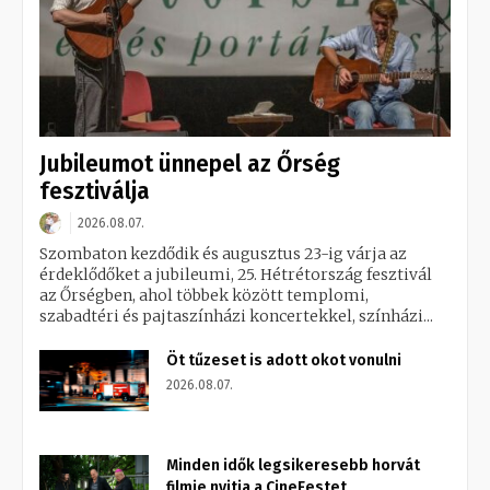
Jubileumot ünnepel az Őrség
fesztiválja
2026.08.07.
Szombaton kezdődik és augusztus 23-ig várja az
érdeklődőket a jubileumi, 25. Hétrétország fesztivál
az Őrségben, ahol többek között templomi,
szabadtéri és pajtaszínházi koncertekkel, színházi...
Öt tűzeset is adott okot vonulni
2026.08.07.
Minden idők legsikeresebb horvát
filmje nyitja a CineFestet