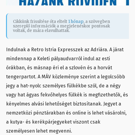
Cikkünk frissítése óta eltelt
1 hónap
, a szövegben
szereplő információk a megjelenéskor pontosak
voltak, de mára elavulhattak.
Indulnak a Retro Istria Expresszek az Adriára. A járat
mindennap a Keleti pályaudvarról indul az esti
órákban, és másnap éri el a szlovén és a horvát
tengerpartot. A MÁV közleménye szerint a legolcsóbb
jegy a hat-nyolc személyes fülkékbe szól, de a négy
vagy hat ágyas fekvőhelyes fülkék is megfizethetők, és
kényelmes alvási lehetőséget biztosítanak. Jegyet a
nemzetközi pénztárakban és online is lehet vásárolni,
a kutya- és kerékpárjegyeket viszont csak
személyesen lehet megvenni.