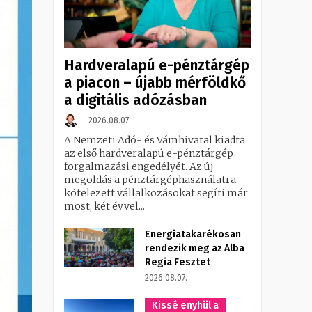
Hardveralapú e-pénztárgép
a piacon – újabb mérföldkő
a digitális adózásban
2026.08.07.
A Nemzeti Adó- és Vámhivatal kiadta
az első hardveralapú e-pénztárgép
forgalmazási engedélyét. Az új
megoldás a pénztárgéphasználatra
kötelezett vállalkozásokat segíti már
most, két évvel...
Energiatakarékosan
rendezik meg az Alba
Regia Fesztet
2026.08.07.
Kissé enyhül a