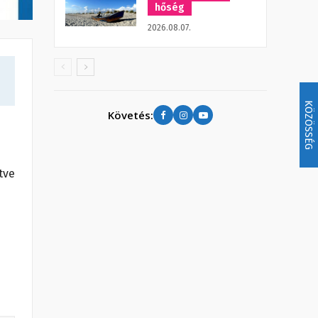
hőség
2026.08.07.
KÖZÖSSÉG
Követés:
tve