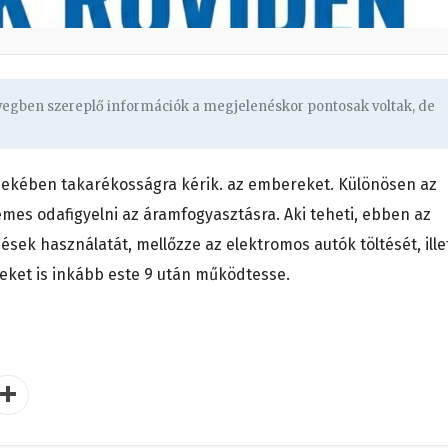
övegben szereplő információk a megjelenéskor pontosak voltak, de
rdekében takarékosságra kérik. az embereket. Különösen az
demes odafigyelni az áramfogyasztásra. Aki teheti, ebben az
ek használatát, mellőzze az elektromos autók töltését, ille
eket is inkább este 9 után működtesse.