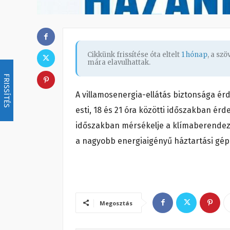
Cikkünk frissítése óta eltelt
1 hónap
, a sz
mára elavulhattak.
FRISSÍTÉS
A villamosenergia-ellátás biztonsága é
esti, 18 és 21 óra közötti időszakban ér
időszakban mérsékelje a klímaberendezés
a nagyobb energiaigényű háztartási gép
Megosztás