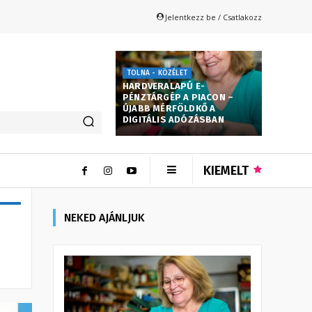
Jelentkezz be / Csatlakozz
TOLNA - KÖZÉLET
HARDVERALAPÚ E-
PÉNZTÁRGÉP A PIACON –
ÚJABB MÉRFÖLDKŐ A
DIGITÁLIS ADÓZÁSBAN
KIEMELT
NEKED AJÁNLJUK