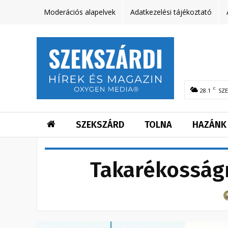
Moderációs alapelvek
Adatkezelési tájékoztató
C
28.1
SZ
SZEKSZÁRD
TOLNA
HAZÁNK
Takarékosságr