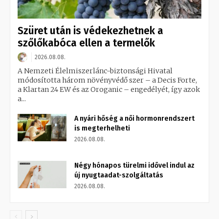
Szüret után is védekezhetnek a
szőlőkabóca ellen a termelők
2026.08.08.
A Nemzeti Élelmiszerlánc-biztonsági Hivatal
módosította három növényvédő szer – a Decis Forte,
a Klartan 24 EW és az Oroganic – engedélyét, így azok
a...
A nyári hőség a női hormonrendszert
is megterhelheti
2026.08.08.
Négy hónapos türelmi idővel indul az
új nyugtaadat-szolgáltatás
2026.08.08.