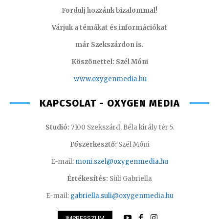
Fordulj hozzánk bizalommal!
Várjuk a témákat és információkat
már Szekszárdon is.
Köszönettel: Szél Móni
www.oxygenmedia.hu
KAPCSOLAT - OXYGEN MEDIA
Studió:
7100 Szekszárd, Béla király tér 5.
Főszerkesztő:
Szél Móni
E-mail:
moni.szel@oxygenmedia.hu
Értékesítés:
Süli Gabriella
E-mail:
gabriella.suli@oxygenmedia.hu
IMPRESSZUM