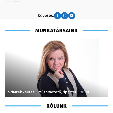
Követés:
MUNKATÁRSAINK
Scharek Zsuzsa – műsorvezető, riporter – 2008
A
RÓLUNK