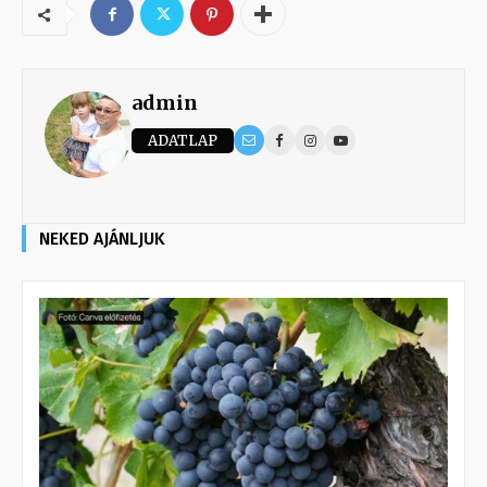
admin
ADATLAP
NEKED AJÁNLJUK