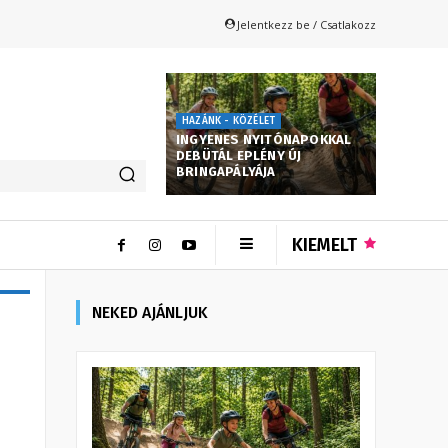
Jelentkezz be / Csatlakozz
HAZÁNK - KÖZÉLET
INGYENES NYITÓNAPOKKAL
DEBÜTÁL EPLÉNY ÚJ
BRINGAPÁLYÁJA
KIEMELT
NEKED AJÁNLJUK