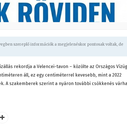
övegben szereplő információk a megjelenéskor pontosak voltak, de
zállás rekordja a Velencei-tavon – közölte az Országos Vízüg
ntiméteren áll, ez egy centiméterrel kevesebb, mint a 2022
k. A szakemberek szerint a nyáron további csökkenés várha