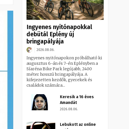
Ingyenes nyitónapokkal
debütál Eplény új
bringapályája
2026.08.06.
Ingyenes nyitónapokon próbálható ki
augusztus 6-án és 7-én Eplényben a
Síaréna Bike Park legújabb, 2400
méter hosszú bringapályája. A
kifejezetten kezdők, gyerekek és
családok számára...
Keresik a 16 éves
Amandát
2026.08.06.
Lebukott az online