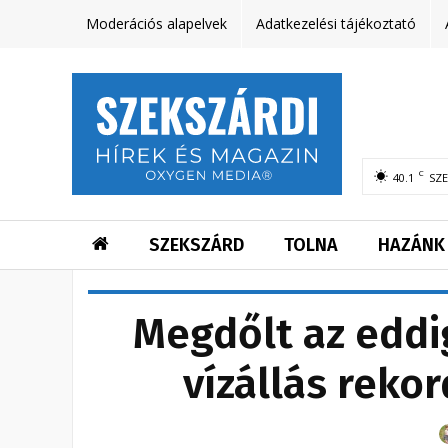
Moderációs alapelvek
Adatkezelési tájékoztató
C
40.1
SZ
SZEKSZÁRD
TOLNA
HAZÁNK
Megdőlt az eddi
vízállás reko