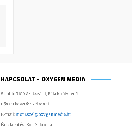
KAPCSOLAT - OXYGEN MEDIA
Studió:
7100 Szekszárd, Béla király tér 5.
Főszerkesztő:
Szél Móni
E-mail:
moni.szel@oxygenmedia.hu
Értékesítés:
Süli Gabriella