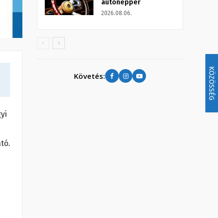
autónepper
2026.08.06.
KÖZÖSSÉG
Követés:
yi
tó.