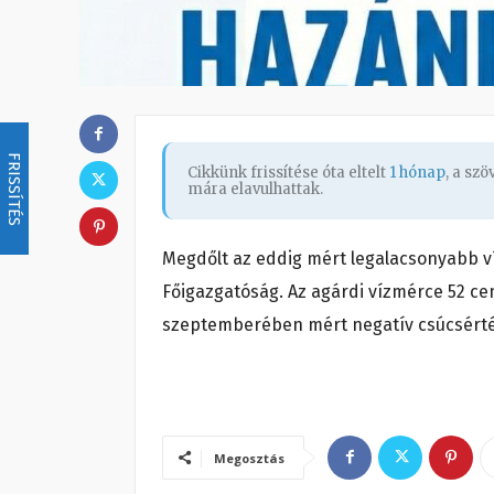
FRISSÍTÉS
Cikkünk frissítése óta eltelt
1 hónap
, a sz
mára elavulhattak.
Megdőlt az eddig mért legalacsonyabb ví
Főigazgatóság. Az agárdi vízmérce 52 ce
szeptemberében mért negatív csúcsérté
Megosztás