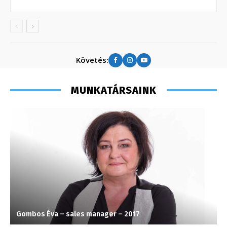
Követés:
MUNKATÁRSAINK
Gombos Éva – sales manager – 2017
S