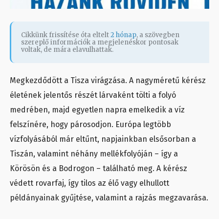
Cikkünk frissítése óta eltelt
2 hónap
, a szövegben
szereplő információk a megjelenéskor pontosak
voltak, de mára elavulhattak.
Megkezdődött a Tisza virágzása. A nagyméretű kérész
életének jelentős részét lárvaként tölti a folyó
medrében, majd egyetlen napra emelkedik a víz
felszínére, hogy párosodjon. Európa legtöbb
vízfolyásából már eltűnt, napjainkban elsősorban a
Tiszán, valamint néhány mellékfolyóján – így a
Körösön és a Bodrogon – található meg. A kérész
védett rovarfaj, így tilos az élő vagy elhullott
példányainak gyűjtése, valamint a rajzás megzavarása.