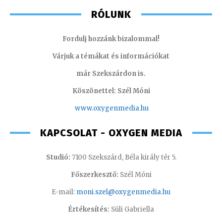
RÓLUNK
Fordulj hozzánk bizalommal!
Várjuk a témákat és információkat
már Szekszárdon is.
Köszönettel: Szél Móni
www.oxygenmedia.hu
KAPCSOLAT - OXYGEN MEDIA
Studió:
7100 Szekszárd, Béla király tér 5.
Főszerkesztő:
Szél Móni
E-mail:
moni.szel@oxygenmedia.hu
Értékesítés:
Süli Gabriella