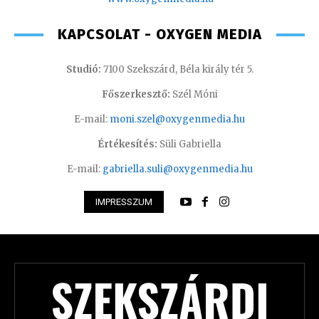
KAPCSOLAT - OXYGEN MEDIA
Studió:
7100 Szekszárd, Béla király tér 5.
Főszerkesztő:
Szél Móni
E-mail:
moni.szel@oxygenmedia.hu
Értékesítés:
Süli Gabriella
E-mail:
gabriella.suli@oxygenmedia.hu
IMPRESSZUM