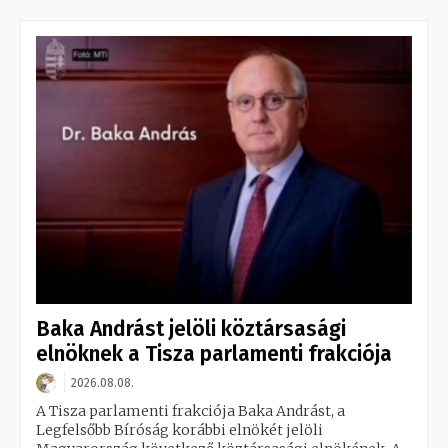
Baka Andrást jelöli köztársasági
elnöknek a Tisza parlamenti frakciója
2026.08.08.
A Tisza parlamenti frakciója Baka Andrást, a
Legfelsőbb Bíróság korábbi elnökét jelöli