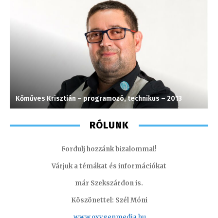
Kőműves Krisztián – programozó, technikus – 2013
L
RÓLUNK
Fordulj hozzánk bizalommal!
Várjuk a témákat és információkat
már Szekszárdon is.
Köszönettel: Szél Móni
www.oxygenmedia.hu