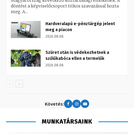
Magyarország következő köztársasági elnökének. A
döntést a képviselőcsoport titkos szavazással hozta
meg. A...
Hardveralapú e-pénztárgép jelent
meg a piacon
2026.08.08.
Szüret után is védekezhetnek a
szőlőkabóca ellen a termelők
2026.08.08.
Követés:
MUNKATÁRSAINK