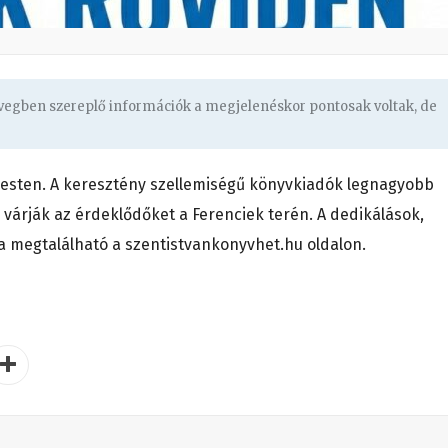
övegben szereplő információk a megjelenéskor pontosak voltak, de
esten. A keresztény szellemiségű könyvkiadók legnagyobb
árják az érdeklődőket a Ferenciek terén. A dedikálások,
 megtalálható a szentistvankonyvhet.hu oldalon.