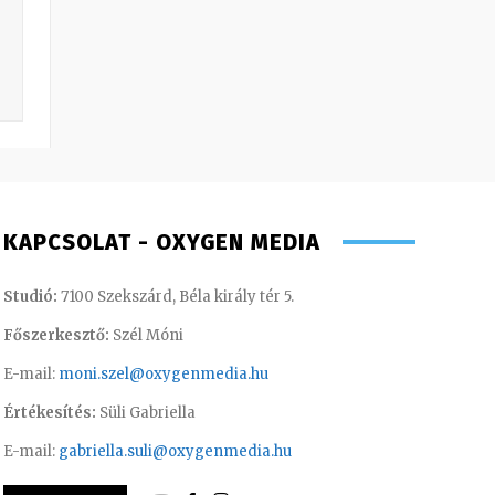
KAPCSOLAT - OXYGEN MEDIA
Studió:
7100 Szekszárd, Béla király tér 5.
Főszerkesztő:
Szél Móni
E-mail:
moni.szel@oxygenmedia.hu
Értékesítés:
Süli Gabriella
E-mail:
gabriella.suli@oxygenmedia.hu