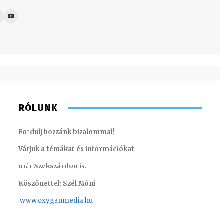
RÓLUNK
Fordulj hozzánk bizalommal!
Várjuk a témákat és információkat
már Szekszárdon is.
Köszönettel: Szél Móni
www.oxygenmedia.hu