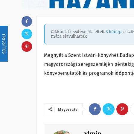
Cikkünk frissítése óta eltelt
3 hónap
, a sz
FRISSÍTÉS
mára elavulhattak.
Megnyílt a Szent István-könyvhét Budap
magyarországi seregszemléjén péntekig v
könyvbemutatók és programok időpontja
Megosztás
admin