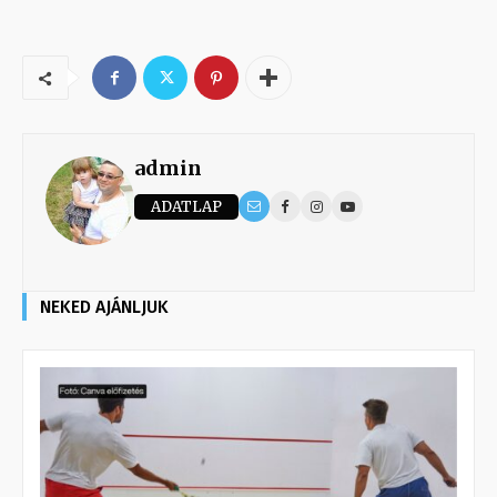
admin
ADATLAP
NEKED AJÁNLJUK