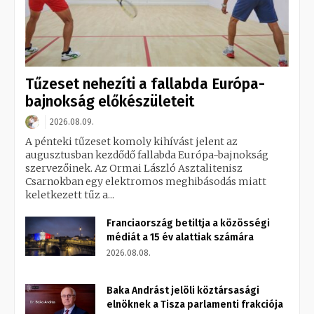
Tűzeset nehezíti a fallabda Európa-
bajnokság előkészületeit
2026.08.09.
A pénteki tűzeset komoly kihívást jelent az
augusztusban kezdődő fallabda Európa-bajnokság
szervezőinek. Az Ormai László Asztalitenisz
Csarnokban egy elektromos meghibásodás miatt
keletkezett tűz a...
Franciaország betiltja a közösségi
médiát a 15 év alattiak számára
2026.08.08.
Baka Andrást jelöli köztársasági
elnöknek a Tisza parlamenti frakciója