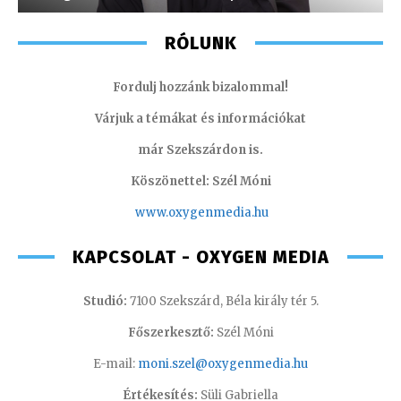
RÓLUNK
Fordulj hozzánk bizalommal!
Várjuk a témákat és információkat
már Szekszárdon is.
Köszönettel: Szél Móni
www.oxygenmedia.hu
KAPCSOLAT - OXYGEN MEDIA
Studió:
7100 Szekszárd, Béla király tér 5.
Főszerkesztő:
Szél Móni
E-mail:
moni.szel@oxygenmedia.hu
Értékesítés:
Süli Gabriella