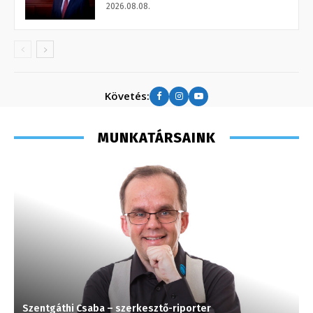
2026.08.08.
Követés:
MUNKATÁRSAINK
Szentgáthi Csaba – szerkesztő-riporter
M