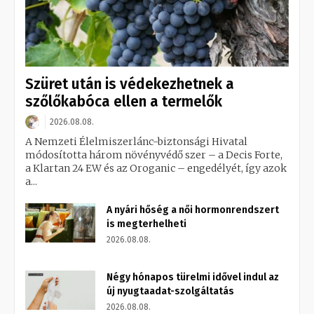
Szüret után is védekezhetnek a
szőlőkabóca ellen a termelők
2026.08.08.
A Nemzeti Élelmiszerlánc-biztonsági Hivatal
módosította három növényvédő szer – a Decis Forte,
a Klartan 24 EW és az Oroganic – engedélyét, így azok
a...
A nyári hőség a női hormonrendszert
is megterhelheti
2026.08.08.
Négy hónapos türelmi idővel indul az
új nyugtaadat-szolgáltatás
2026.08.08.