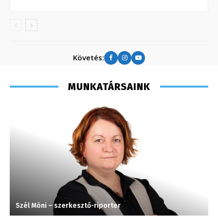
Követés:
MUNKATÁRSAINK
Szél Móni – szerkesztő-riporter
M