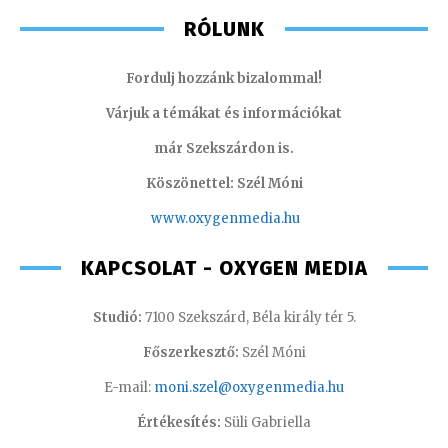
RÓLUNK
Fordulj hozzánk bizalommal!
Várjuk a témákat és információkat
már Szekszárdon is.
Köszönettel: Szél Móni
www.oxygenmedia.hu
KAPCSOLAT - OXYGEN MEDIA
Studió:
7100 Szekszárd, Béla király tér 5.
Főszerkesztő:
Szél Móni
E-mail:
moni.szel@oxygenmedia.hu
Értékesítés:
Süli Gabriella