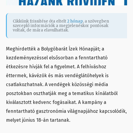
Cikkünk frissítése óta eltelt
2 hónap
, a szövegben
szereplő információk a megjelenéskor pontosak
voltak, de mára elavulhattak.
Meghirdették a Bolygóbarát Ízek Hónapját; a
kezdeményezéssel elsősorban a fenntartható
étkezésre hívják fel a figyelmet. A felhíváshoz
éttermek, kávézók és más vendéglátóhelyek is
csatlakozhatnak. A vendégek közösségi média
posztokban oszthatják meg a tematikus kínálatból
kiválasztott kedvenc fogásaikat. A kampány a
fenntartható gasztronómia világnapjához kapcsolódik,
melyet június 18-án tartanak.