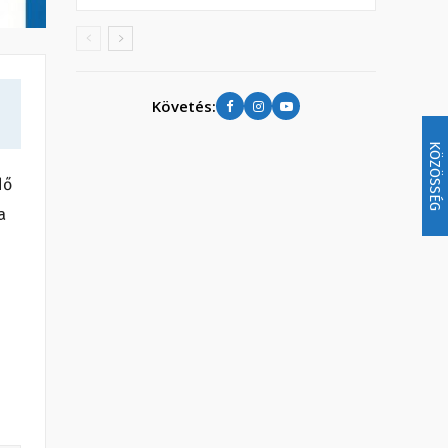
Követés:
KÖZÖSSÉG
dő
a