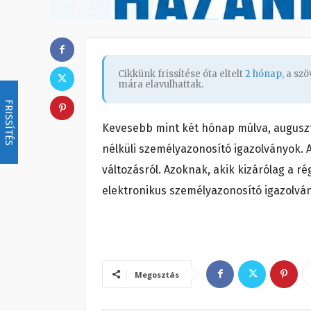
Cikkünk frissítése óta eltelt
2 hónap
, a sz
mára elavulhattak.
FRISSÍTÉS
Kevesebb mint két hónap múlva, auguszt
nélküli személyazonosító igazolványok. 
változásról. Azoknak, akik kizárólag a 
elektronikus személyazonosító igazolvány
Megosztás