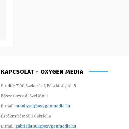
KAPCSOLAT - OXYGEN MEDIA
Studió:
7100 Szekszárd, Béla király tér 5.
Főszerkesztő:
Szél Móni
E-mail:
moni.szel@oxygenmedia.hu
Értékesítés:
Süli Gabriella
E-mail:
gabriella.suli@oxygenmedia.hu