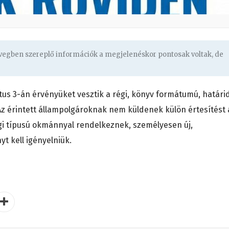
övegben szereplő információk a megjelenéskor pontosak voltak, de
us 3-án érvényüket vesztik a régi, könyv formátumú, határi
Az érintett állampolgároknak nem küldenek külön értesítést 
régi típusú okmánnyal rendelkeznek, személyesen új,
t kell igényelniük.