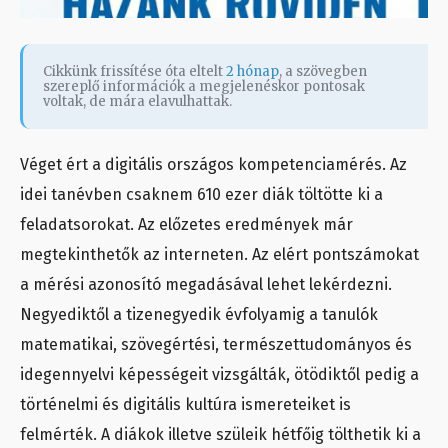
Cikkünk frissítése óta eltelt
2 hónap
, a szövegben
szereplő információk a megjelenéskor pontosak
voltak, de mára elavulhattak.
Véget ért a digitális országos kompetenciamérés. Az
idei tanévben csaknem 610 ezer diák töltötte ki a
feladatsorokat. Az előzetes eredmények már
megtekinthetők az interneten. Az elért pontszámokat
a mérési azonosító megadásával lehet lekérdezni.
Negyediktől a tizenegyedik évfolyamig a tanulók
matematikai, szövegértési, természettudományos és
idegennyelvi képességeit vizsgálták, ötödiktől pedig a
történelmi és digitális kultúra ismereteiket is
felmérték. A diákok illetve szüleik hétfőig tölthetik ki a