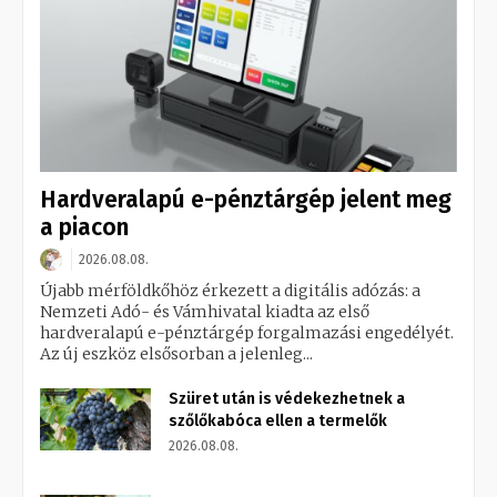
Hardveralapú e-pénztárgép jelent meg
a piacon
2026.08.08.
Újabb mérföldkőhöz érkezett a digitális adózás: a
Nemzeti Adó- és Vámhivatal kiadta az első
hardveralapú e-pénztárgép forgalmazási engedélyét.
Az új eszköz elsősorban a jelenleg...
Szüret után is védekezhetnek a
szőlőkabóca ellen a termelők
2026.08.08.