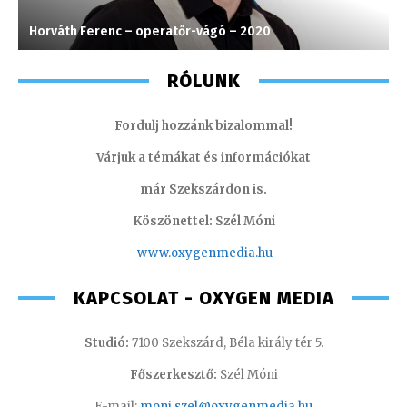
Horváth Ferenc – operatőr-vágó – 2020
S
RÓLUNK
Fordulj hozzánk bizalommal!
Várjuk a témákat és információkat
már Szekszárdon is.
Köszönettel: Szél Móni
www.oxygenmedia.hu
KAPCSOLAT - OXYGEN MEDIA
Studió:
7100 Szekszárd, Béla király tér 5.
Főszerkesztő:
Szél Móni
E-mail:
moni.szel@oxygenmedia.hu