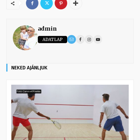
admin
ADATLAP
NEKED AJÁNLJUK