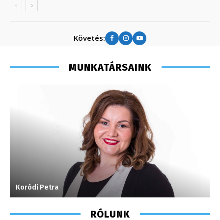
Követés:
MUNKATÁRSAINK
Koródi Petra
A
RÓLUNK