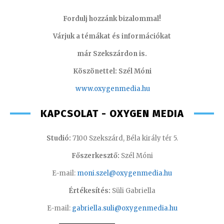
Fordulj hozzánk bizalommal!
Várjuk a témákat és információkat
már Szekszárdon is.
Köszönettel: Szél Móni
www.oxygenmedia.hu
KAPCSOLAT - OXYGEN MEDIA
Studió:
7100 Szekszárd, Béla király tér 5.
Főszerkesztő:
Szél Móni
E-mail:
moni.szel@oxygenmedia.hu
Értékesítés:
Süli Gabriella
E-mail:
gabriella.suli@oxygenmedia.hu