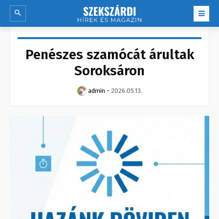
Penészes szamócát árultak
Soroksáron
admin
-
2026.05.13.