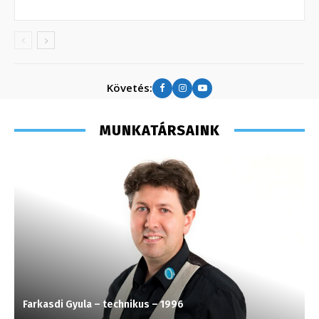
Követés:
MUNKATÁRSAINK
Farkasdi Gyula – technikus – 1996
M