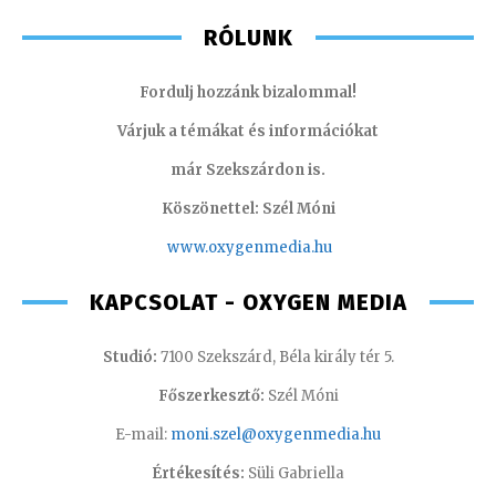
RÓLUNK
Fordulj hozzánk bizalommal!
Várjuk a témákat és információkat
már Szekszárdon is.
Köszönettel: Szél Móni
www.oxygenmedia.hu
KAPCSOLAT - OXYGEN MEDIA
Studió:
7100 Szekszárd, Béla király tér 5.
Főszerkesztő:
Szél Móni
E-mail:
moni.szel@oxygenmedia.hu
Értékesítés:
Süli Gabriella