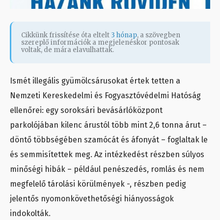
Cikkünk frissítése óta eltelt
3 hónap
, a szövegben
szereplő információk a megjelenéskor pontosak
voltak, de mára elavulhattak.
Ismét illegális gyümölcsárusokat értek tetten a
Nemzeti Kereskedelmi és Fogyasztóvédelmi Hatóság
ellenőrei: egy soroksári bevásárlóközpont
parkolójában kilenc árustól több mint 2,6 tonna árut –
döntő többségében szamócát és áfonyát – foglaltak le
és semmisítettek meg. Az intézkedést részben súlyos
minőségi hibák – például penészedés, romlás és nem
megfelelő tárolási körülmények -, részben pedig
jelentős nyomonkövethetőségi hiányosságok
indokolták.