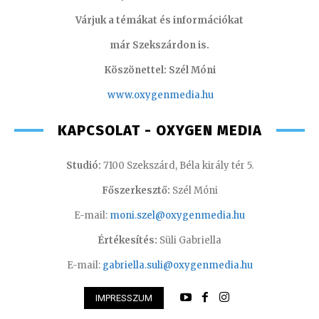
Várjuk a témákat és információkat
már Szekszárdon is.
Köszönettel: Szél Móni
www.oxygenmedia.hu
KAPCSOLAT - OXYGEN MEDIA
Studió:
7100 Szekszárd, Béla király tér 5.
Főszerkesztő:
Szél Móni
E-mail:
moni.szel@oxygenmedia.hu
Értékesítés:
Süli Gabriella
E-mail:
gabriella.suli@oxygenmedia.hu
IMPRESSZUM