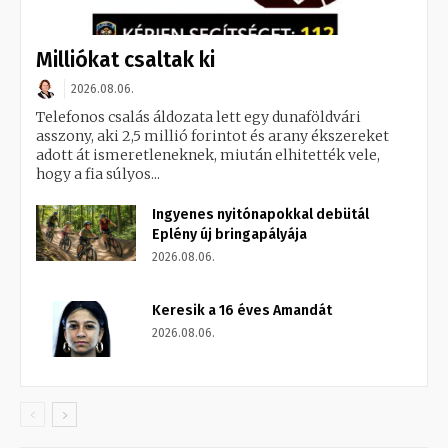
Milliókat csaltak ki
2026.08.06.
Telefonos csalás áldozata lett egy dunaföldvári
asszony, aki 2,5 millió forintot és arany ékszereket
adott át ismeretleneknek, miután elhitették vele,
hogy a fia súlyos...
Ingyenes nyitónapokkal debütál
Eplény új bringapályája
2026.08.06.
Keresik a 16 éves Amandát
2026.08.06.