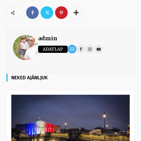
admin
ADATLAP
NEKED AJÁNLJUK