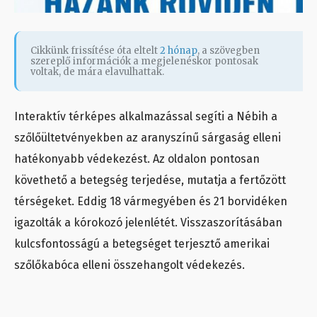
Cikkünk frissítése óta eltelt
2 hónap
, a szövegben
szereplő információk a megjelenéskor pontosak
voltak, de mára elavulhattak.
Interaktív térképes alkalmazással segíti a Nébih a
szőlőültetvényekben az aranyszínű sárgaság elleni
hatékonyabb védekezést. Az oldalon pontosan
követhető a betegség terjedése, mutatja a fertőzött
térségeket. Eddig 18 vármegyében és 21 borvidéken
igazolták a kórokozó jelenlétét. Visszaszorításában
kulcsfontosságú a betegséget terjesztő amerikai
szőlőkabóca elleni összehangolt védekezés.