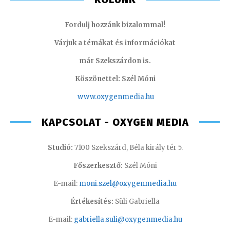
Fordulj hozzánk bizalommal!
Várjuk a témákat és információkat
már Szekszárdon is.
Köszönettel: Szél Móni
www.oxygenmedia.hu
KAPCSOLAT - OXYGEN MEDIA
Studió:
7100 Szekszárd, Béla király tér 5.
Főszerkesztő:
Szél Móni
E-mail:
moni.szel@oxygenmedia.hu
Értékesítés:
Süli Gabriella
E-mail:
gabriella.suli@oxygenmedia.hu