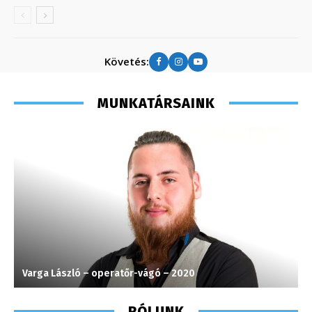
Követés:
MUNKATÁRSAINK
Varga László – operatőr-vágó – 2020
J
RÓLUNK